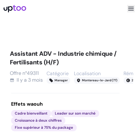
Assistant ADV - Industrie chimique /
Fertilisants (H/F)
Offre n°
49311
Catégorie
Localisation
Rémun
Il y a
3 mois
Manager
Montereau-le-Jard (77)
28
-
Effets waouh
Cadre bienveillant
Leader sur son marché
Croissance à deux chiffres
Fixe supérieur à 75% du package