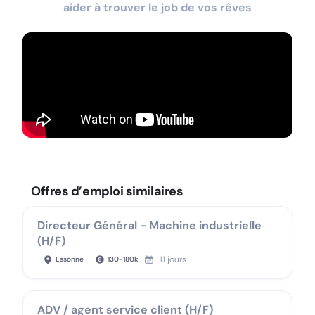
aider à trouver le job de vos rêves
Offres d’emploi similaires
Directeur Général - Machine industrielle
(H/F)
11 jours
Essonne
130
-
180
k
ADV / agent service client (H/F)