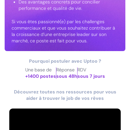
Des avantages concrets pour concilier
performance et qualité de vie.
Si vous êtes passionné(e) par les challenges
commerciaux et que vous souhaitez contribuer à
la croissance d’une entreprise leader sur son
marché, ce poste est fait pour vous.
Pourquoi postuler avec Uptoo ?
Une base de
Réponse
RDV
+1400 postes
sous 48h
sous 7 jours
Découvrez toutes nos ressources pour vous
aider à trouver le job de vos rêves