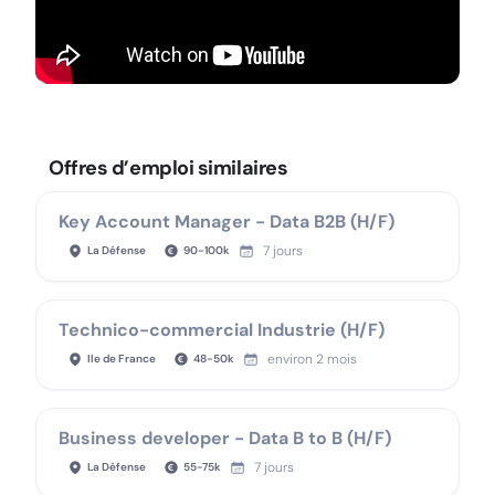
Offres d’emploi similaires
Key Account Manager - Data B2B (H/F)
7 jours
La Défense
90
-
100
k
Technico-commercial Industrie (H/F)
environ 2 mois
Ile de France
48
-
50
k
Business developer - Data B to B (H/F)
7 jours
La Défense
55
-
75
k