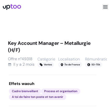
Key Account Manager – Metallurgie
(H/F)
Offre n°
49318
Catégorie
Localisation
Rémunération
Il y a
2 mois
Ventes
Île de France
50
-
70
k
Effets waouh
Cadre bienveillant
Process et organisation
A toi de faire ton poste et ton avenir