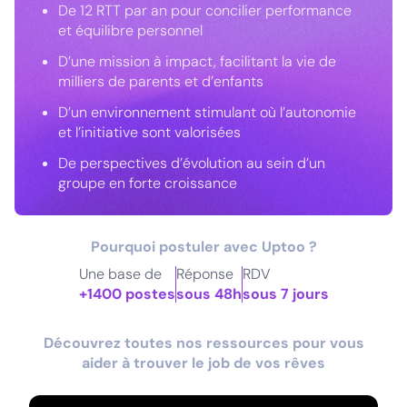
De 12 RTT par an pour concilier performance
et équilibre personnel
D’une mission à impact, facilitant la vie de
milliers de parents et d’enfants
D’un environnement stimulant où l’autonomie
et l’initiative sont valorisées
De perspectives d’évolution au sein d’un
groupe en forte croissance
Pourquoi postuler avec Uptoo ?
Une base de
Réponse
RDV
+1400 postes
sous 48h
sous 7 jours
Découvrez toutes nos ressources pour vous
aider à trouver le job de vos rêves