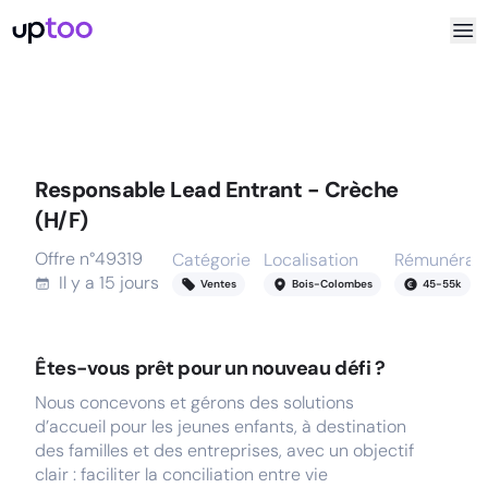
Responsable Lead Entrant - Crèche
(H/F)
Offre n°
49319
Catégorie
Localisation
Rémunérati
Il y a
15 jours
Ventes
Bois-Colombes
45
-
55
k
Êtes-vous prêt pour un nouveau défi ?
Nous concevons et gérons des solutions
d’accueil pour les jeunes enfants, à destination
des familles et des entreprises, avec un objectif
clair : faciliter la conciliation entre vie