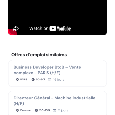
Offres d’emploi similaires
Business Developer BtoB – Vente
complexe - PARIS (H/F)
16 jours
PARIS
50
-
60
k
Directeur Général - Machine industrielle
(H/F)
11 jours
Essonne
130
-
180
k