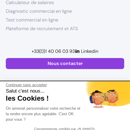
Calculateur de salaires
Diagnostic commercial en ligne
Test commercial en ligne
Plateforme de recrutement et ATS
+33(0)1 40 06 03 93
Linkedin
Nous contacter
Continuer sans accepter
Salut c'est nous...
les Cookies !
Plan de site
On aimerait personnaliser votre recherche et
Postuler
Mentions légales
la rendre encore plus agréable. C'est OK
pour vous ?
Politique de confidentialité
Conditions Générales d’Utilisation
Consentements certifiés par