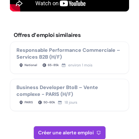
Offres d’emploi similaires
Responsable Performance Commerciale –
Services B2B (H/F)
environ 1 mois
National
65
-
85
k
Business Developer BtoB – Vente
complexe - PARIS (H/F)
18 jours
PARIS
50
-
60
k
Créer une alerte emploi