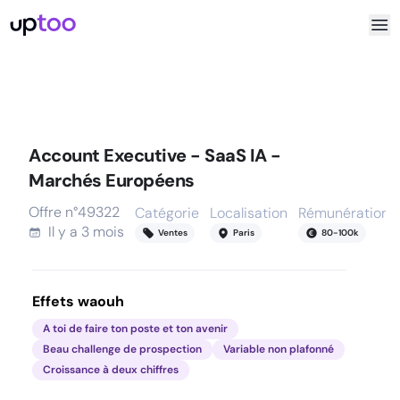
Account Executive - SaaS IA -
Marchés Européens
Offre n°
49322
Catégorie
Localisation
Rémunération
Il y a
3 mois
Ventes
Paris
80
-
100
k
Effets waouh
A toi de faire ton poste et ton avenir
Beau challenge de prospection
Variable non plafonné
Croissance à deux chiffres