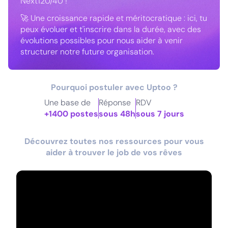
Next120/40 !
🚀 Une croissance rapide et méritocratique : ici, tu
peux évoluer et t'inscrire dans la durée, avec des
évolutions possibles pour nous aider à venir
structurer notre future organisation.
Pourquoi postuler avec Uptoo ?
Une base de
Réponse
RDV
+1400 postes
sous 48h
sous 7 jours
Découvrez toutes nos ressources pour vous
aider à trouver le job de vos rêves