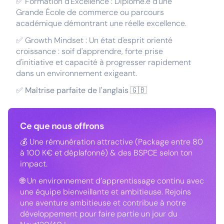
✅ Formation d'Excellence : Diplômé.e d'une
Grande École de commerce ou parcours
académique démontrant une réelle excellence.
✅ Growth Mindset : Un état d'esprit orienté
croissance : soif d'apprendre, forte prise
d'initiative et capacité à progresser rapidement
dans un environnement exigeant.
✅
Maîtrise parfaite de l'anglais
🇬🇧
Ce que nous offrons
💰 Une rémunération attractive (Package entre 80
à 100 K€ et déplafonné) & des BSPCE selon ton
impact.
🌐 Un environnement d’apprentissage continu avec
une équipe bienveillante et ambitieuse. Rejoins
une aventure ambitieuse et contribue à notre
développement pour faire partie un jour du