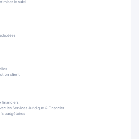
imiser le suivi
t adaptées
elles
ction client
e financiers.
vec les Services Juridique & Financier.
ifs budgétaires