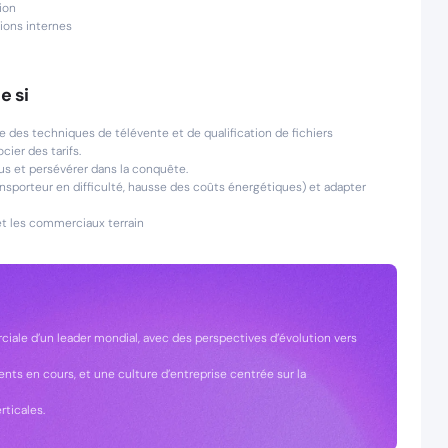
ion
nions internes
e si
e des techniques de télévente et de qualification de fichiers
ier des tarifs.
efus et persévérer dans la conquête.
ransporteur en difficulté, hausse des coûts énergétiques) et adapter
et les commerciaux terrain
ciale d’un leader mondial, avec des perspectives d’évolution vers
nts en cours, et une culture d’entreprise centrée sur la
rticales.