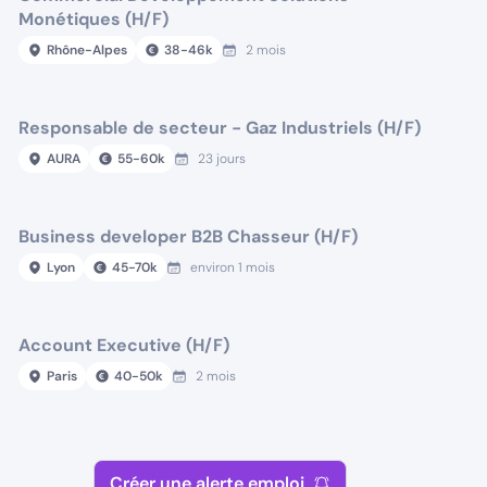
Monétiques (H/F)
Rhône-Alpes
38
-
46
k
2 mois
Responsable de secteur - Gaz Industriels (H/F)
AURA
55
-
60
k
23 jours
Business developer B2B Chasseur (H/F)
Lyon
45
-
70
k
environ 1 mois
Account Executive (H/F)
Paris
40
-
50
k
2 mois
Créer une alerte emploi