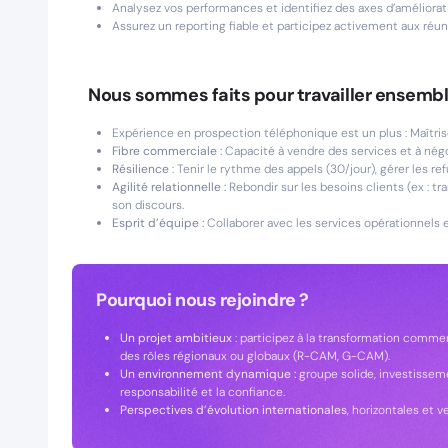
Analysez vos performances et identifiez des axes d’améliorat
Assurez un reporting fiable et participez activement aux réu
Nous sommes faits pour travailler ensembl
Expérience en prospection téléphonique est un plus : Maîtris
Fibre commerciale :
Capacité à vendre des services et à négoc
Résilience
: Tenir le rythme des appels (30/jour), gérer les r
Agilité relationnelle :
Rebondir sur les besoins clients (ex : t
son discours.
Esprit d’équipe :
Collaborer avec les services opérationnels 
Pourquoi nous rejoindre ?
Un projet ambitieux
: participez à la transformation commer
des rôles régionaux ou globaux (R-CAM, G-CAM).
Un environnement dynamique :
groupe solide, investisseme
responsabilité et la confiance.
Perspectives d’évolution internationales
, horizontales et ve