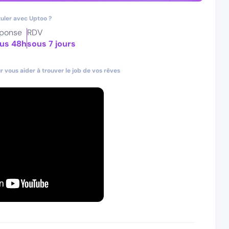
uler avec Uptoo ?
ponse
RDV
us 48h
sous 7 jours
 vous aider à trouver le job de vos rêves