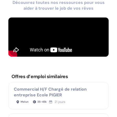
Découvrez toutes nos ressources pour vous
aider à trouver le job de vos rêves
Offres d’emploi similaires
Commercial H/F Chargé de relation
entreprise Ecole PIGIER
21 jours
Melun
35
-
45
k