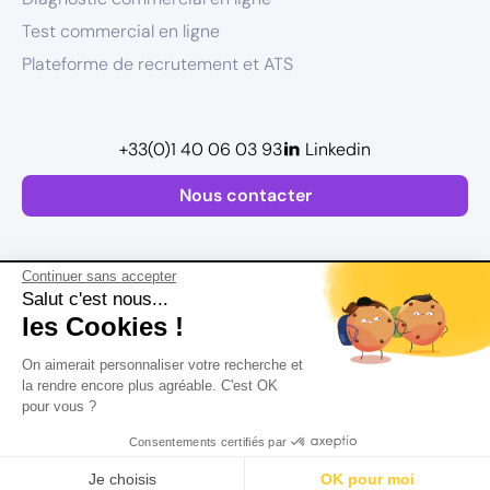
Test commercial en ligne
Plateforme de recrutement et ATS
+33(0)1 40 06 03 93
Linkedin
Nous contacter
Continuer sans accepter
Salut c'est nous...
les Cookies !
Plan de site
On aimerait personnaliser votre recherche et
Mentions légales
la rendre encore plus agréable. C'est OK
pour vous ?
Politique de confidentialité
Conditions Générales d’Utilisation
Consentements certifiés par
Version actualisée en
2026
Rechercher
Salaire
CV
Profil
Je choisis
OK pour moi