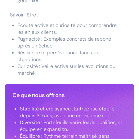
générales.
Savoir-être :
Écoute active et curiosité pour comprendre
les enjeux clients.
Pugnacité : Exemples concrets de rebond
après un échec.
Résilience et persévérance face aux
objections.
Curiosité : Veille active sur les évolutions du
marché.
Ce que nous offrons
Stabilité et croissance :
Entreprise établie
depuis 30 ans, avec une croissance solide.
Diversité :
Portefeuille varié, leads qualifiés, et
équipe en expansion.
Équilibre :
Rythme terrain maîtrisé, sans