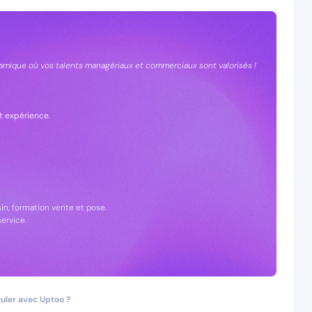
amique où vos talents managériaux et commerciaux sont valorisés !
et expérience
.
n, formation vente et pose.
ervice.
uler avec Uptoo ?