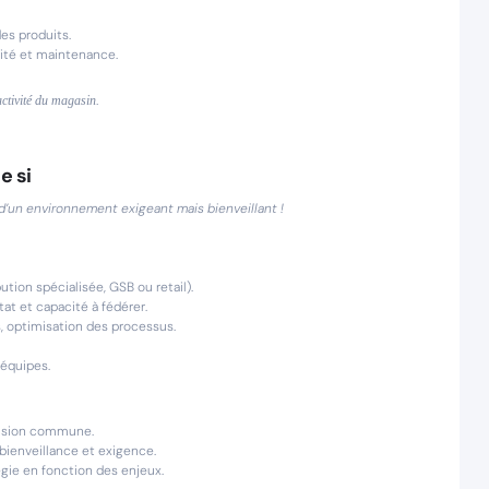
des produits.
urité et maintenance.
activité du magasin.
e si
d’un environnement exigeant mais bienveillant !
ution spécialisée, GSB ou retail).
tat et capacité à fédérer.
s, optimisation des processus.
 équipes.
 vision commune.
ienveillance et exigence.
égie en fonction des enjeux.