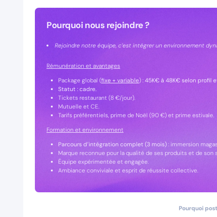
Pourquoi nous rejoindre ?
Rejoindre notre équipe, c’est intégrer un environnement dyn
Rémunération et avantages
Package global (
fixe + variable
) :
45K€ à 48K€ selon profil 
Statut : cadre.
Tickets restaurant (8 €/jour).
Mutuelle et CE.
Tarifs préférentiels, prime de Noël (90 €) et prime estivale.
Formation et environnement
Parcours d’intégration complet (3 mois)
: immersion magasi
Marque reconnue pour la qualité de ses produits et de son s
Équipe expérimentée et engagée.
Ambiance conviviale et esprit de réussite collective.
Pourquoi post