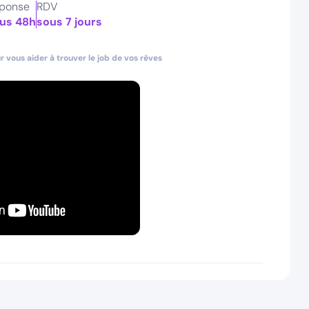
ponse
RDV
us 48h
sous 7 jours
 vous aider à trouver le job de vos rêves