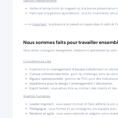
Gestion opérationnelle
Veiller à l’attractivité du magasin et à la bonne présentation 
Participer à la gestion quotidienne : stocks, inventaires, séc
🡒
Important
: la présence le
samedi est requise dans le cadre de l’
Nous sommes faits pour travailler ensembl
Vous aimez conjuguer
au sein 
management, commerce et opérationnel
Compétences clés
Expérience en
management d’équipe
(idéalement en distrib
Culture commerciale forte
: goût du challenge, sens du résul
Rigueur opérationnelle
: gestion de PDV, suivi des indicateur
Appétence pour le design / aménagement / décoration.
Esprit terrain
: vous aimez être au contact des clients et des
Qualités humaines
Leader inspirant
: vous savez motiver et faire adhérer à une
Pédagogue
: vous formez et accompagnez vos équipes avec b
Résilient et agile
: vous savez rebondir et adapter votre strat