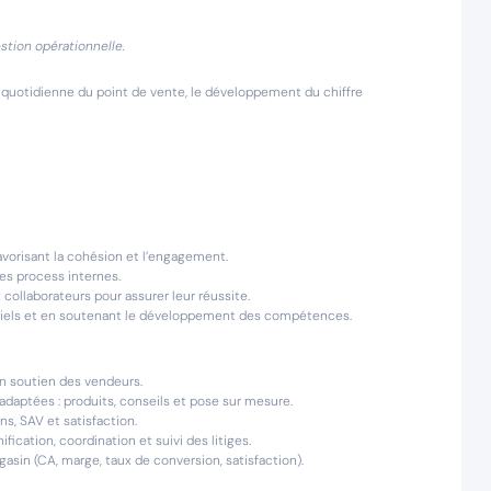
stion opérationnelle.
n quotidienne du point de vente, le développement du chiffre
vorisant la cohésion et l’engagement.
es process internes.
x collaborateurs pour assurer leur réussite.
entiels et en soutenant le développement des compétences.
en soutien des vendeurs.
 adaptées : produits, conseils et pose sur mesure.
ns, SAV et satisfaction.
ification, coordination et suivi des litiges.
in (CA, marge, taux de conversion, satisfaction).