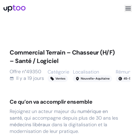
Commercial Terrain – Chasseur (H/F)
– Santé / Logiciel
Offre n°
49350
Catégorie
Localisation
Rémunér
Il y a
19 jours
Ventes
Nouvelle-Aquitaine
45
-
55
k
Ce qu’on va accomplir ensemble
Rejoignez un acteur majeur du
numérique en
santé,
qui accompagne depuis plus de 30 ans les
médecins libéraux
dans la digitalisation et la
modernisation de leur pratique.