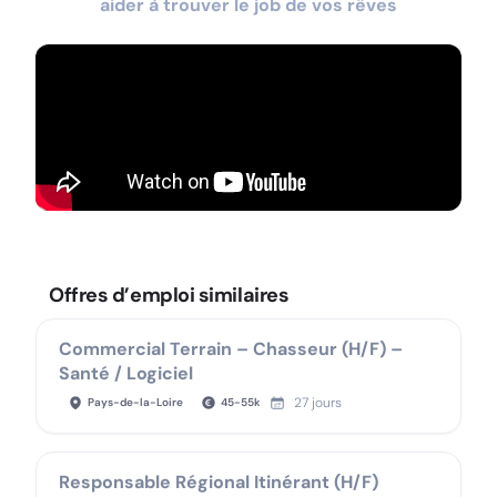
aider à trouver le job de vos rêves
Offres d’emploi similaires
Commercial Terrain – Chasseur (H/F) –
Santé / Logiciel
27 jours
Pays-de-la-Loire
45
-
55
k
Responsable Régional Itinérant (H/F)