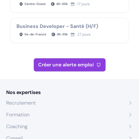
17 jours
Centre-Ouest
40
-
50
k
Business Developer - Santé (H/F)
27 jours
Ile-de-France
45
-
55
k
Créer une alerte emploi
Nos expertises
Recrutement
Formation
Coaching
Conseil