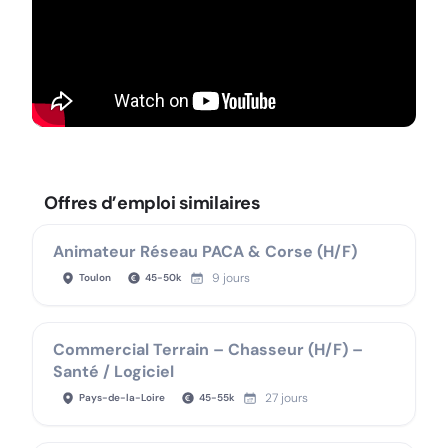
Offres d’emploi similaires
Animateur Réseau PACA & Corse (H/F)
9 jours
Toulon
45
-
50
k
Commercial Terrain – Chasseur (H/F) –
Santé / Logiciel
27 jours
Pays-de-la-Loire
45
-
55
k