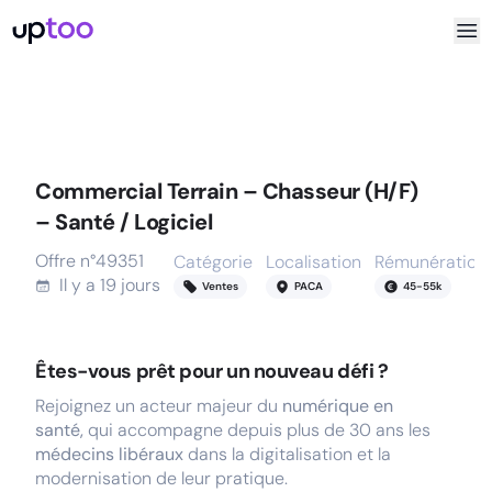
Commercial Terrain – Chasseur (H/F)
– Santé / Logiciel
Offre n°
49351
Catégorie
Localisation
Rémunération
Il y a
19 jours
Ventes
PACA
45
-
55
k
Êtes-vous prêt pour un nouveau défi ?
Rejoignez un acteur majeur du
numérique en
santé,
qui accompagne depuis plus de 30 ans les
médecins libéraux
dans la digitalisation et la
modernisation de leur pratique.