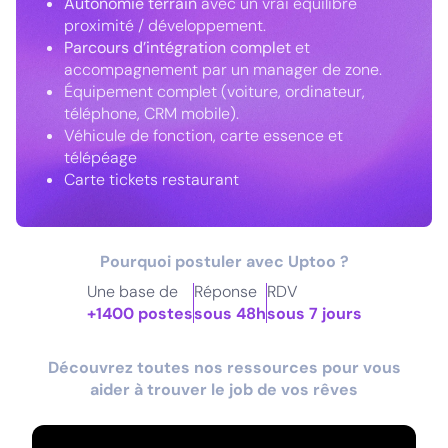
Autonomie terrain
avec un vrai équilibre
proximité / développement.
Parcours d’intégration complet
et
accompagnement par un manager de zone.
Équipement complet (voiture, ordinateur,
téléphone, CRM mobile).
Véhicule de fonction, carte essence et
télépéage
Carte tickets restaurant
Pourquoi postuler avec Uptoo ?
Une base de
Réponse
RDV
+1400 postes
sous 48h
sous 7 jours
Découvrez toutes nos ressources pour vous
aider à trouver le job de vos rêves