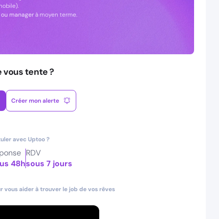
obile).
r ou manager
à moyen terme.
e vous tente ?
Créer mon alerte
uler avec Uptoo ?
ponse
RDV
us 48h
sous 7 jours
 vous aider à trouver le job de vos rêves