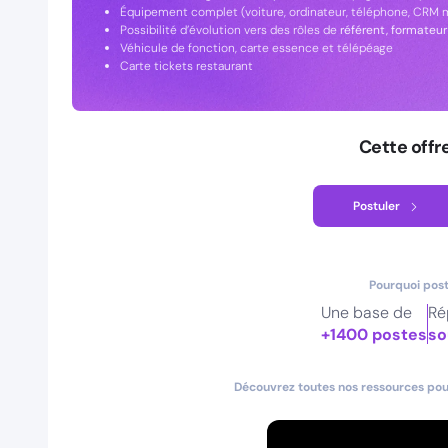
Équipement complet (voiture, ordinateur, téléphone, CRM m
Possibilité d’évolution vers des rôles de
référent, formateu
Véhicule de fonction, carte essence et télépéage
Carte tickets restaurant
Cette offr
Postuler
Pourquoi post
Une base de
Ré
+1400 postes
so
Découvrez toutes nos ressources pour