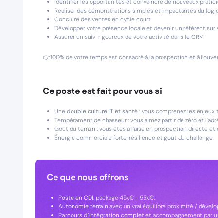
Identifier les opportunités et convaincre de nouveaux pratic
Réaliser des démonstrations simples et impactantes du logic
Conclure des ventes en cycle court
Développer votre présence locale et devenir un référent sur 
Assurer un suivi rigoureux de votre activité dans le CRM
👉100% de votre temps est consacré à la prospection et à l’ouve
Ce poste est fait pour vous si
Une
double culture IT et santé
: vous comprenez les enjeux t
Tempérament de chasseur : vous aimez partir de zéro et l'adr
Goût du terrain : vous êtes à l’aise en prospection directe 
Énergie commerciale forte, résilience et goût du challenge
Ce que nous offrons
Poste en CDI
, package 45k€ - 55k€.
Autonomie terrain
avec un vrai équilibre proximité / dével
Parcours d’intégration complet
et accompagnement par un