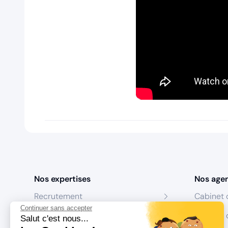
Nos expertises
Nos age
Recrutement
Cabinet 
Continuer sans accepter
Formation
Centres 
Salut c'est nous...