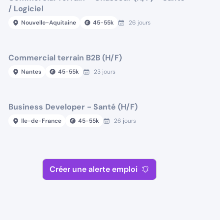
/ Logiciel
Nouvelle-Aquitaine
45
-
55
k
26 jours
Commercial terrain B2B (H/F)
Nantes
45
-
55
k
23 jours
Business Developer - Santé (H/F)
Ile-de-France
45
-
55
k
26 jours
Créer une alerte emploi