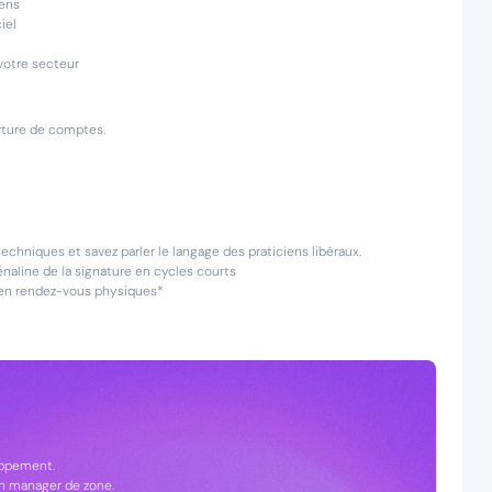
iens
iel
votre secteur
rture de comptes.
echniques et savez parler le langage des praticiens libéraux.
énaline de la signature en cycles courts
et en rendez-vous physiques*
oppement.
 manager de zone.