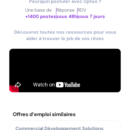
Pourquoi postuler avec Uptoo ?
Une base de
Réponse
RDV
+1400 postes
sous 48h
sous 7 jours
Découvrez toutes nos ressources pour vous
aider à trouver le job de vos rêves
Offres d’emploi similaires
Commercial Développement Solutions