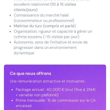
excellent relationnel
(10 à 15 visites
clients/jours)
Connaissance du marché halal
(consommateur ou professionnel)
Maîtrise du turc (compris et parlé)
Organisation, rigueur et capacité à gérer un
rythme soutenu (~15 visites par jour)
Autonomie, sens de l’initiative et envie de
progresser dans un environnement
dynamique
Ce que nous offrons
Une rémunération attractive et motivante :
Package annuel : 40 000 € brut (fixe à 25k€
+ variable non plafonné).
Prime mensuelle : % de commission sur le CA
encaissé