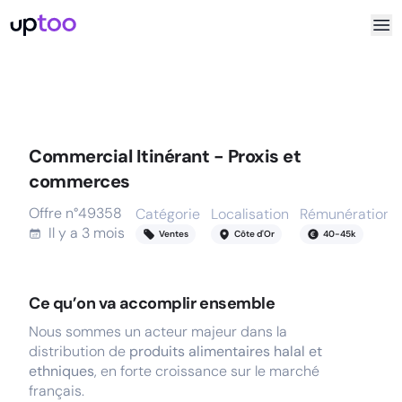
Commercial Itinérant - Proxis et
commerces
Offre n°
49358
Catégorie
Localisation
Rémunération
Il y a
3 mois
Ventes
Côte d'Or
40
-
45
k
Ce qu’on va accomplir ensemble
Nous sommes un acteur majeur dans la
distribution de
produits alimentaires halal et
ethniques
, en forte croissance sur le marché
français.