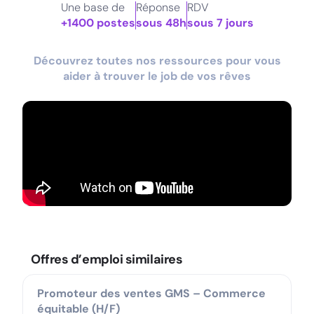
Une base de
Réponse
RDV
+1400 postes
sous 48h
sous 7 jours
Découvrez toutes nos ressources pour vous
aider à trouver le job de vos rêves
Offres d’emploi similaires
Promoteur des ventes GMS – Commerce
équitable (H/F)