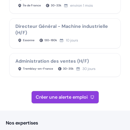
environ 1 mois
Île de France
30
-
33
k
Directeur Général - Machine industrielle
(H/F)
10 jours
Essonne
130
-
180
k
Administration des ventes (H/F)
30 jours
Tremblay-en-France
30
-
35
k
Créer une alerte emploi
Nos expertises