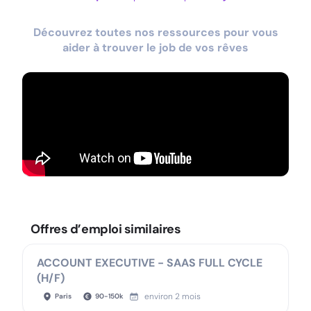
Découvrez toutes nos ressources pour vous
aider à trouver le job de vos rêves
Offres d’emploi similaires
ACCOUNT EXECUTIVE - SAAS FULL CYCLE
(H/F)
environ 2 mois
Paris
90
-
150
k