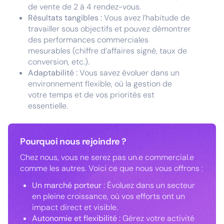
de vente de 2 à 4 rendez-vous.
Résultats tangibles :
Vous avez l’habitude de
travailler sous objectifs et pouvez démontrer
des performances commerciales
mesurables (chiffre d’affaires signé, taux de
conversion, etc.).
Adaptabilité :
Vous savez évoluer dans un
environnement flexible, où la gestion de
votre temps et de vos priorités est
essentielle.
Pourquoi nous rejoindre ?
Chez nous, vous ne serez pas un.e commercial.e
comme les autres. Voici ce que nous vous offrons :
Un marché porteur :
Évoluez dans un secteur
en pleine croissance, où vos efforts ont un
impact direct et visible.
Autonomie et flexibilité :
Gérez votre activité