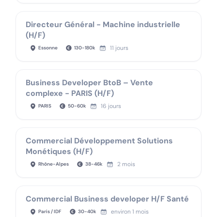
Directeur Général - Machine industrielle
(H/F)
11 jours
Essonne
130
-
180
k
Business Developer BtoB – Vente
complexe - PARIS (H/F)
16 jours
PARIS
50
-
60
k
Commercial Développement Solutions
Monétiques (H/F)
2 mois
Rhône-Alpes
38
-
46
k
Commercial Business developer H/F Santé
environ 1 mois
Paris / IDF
30
-
40
k