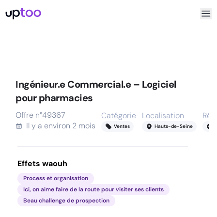
Ingénieur.e Commercial.e – Logiciel
pour pharmacies
Offre n°
49367
Catégorie
Localisation
Rém
Il y a
environ 2 mois
Ventes
Hauts-de-Seine
Effets waouh
Process et organisation
Ici, on aime faire de la route pour visiter ses clients
Beau challenge de prospection