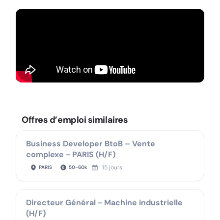
Offres d’emploi similaires
Business Developer BtoB – Vente
complexe - PARIS (H/F)
15 jours
PARIS
50
-
60
k
Directeur Général - Machine industrielle
(H/F)