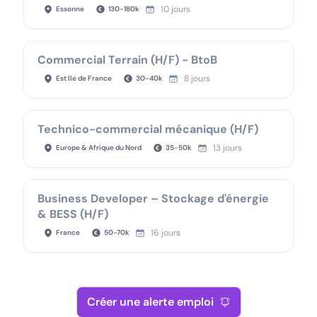
10 jours
Essonne
130
-
180
k
Commercial Terrain (H/F) - BtoB
8 jours
Est Ile de France
30
-
40
k
Technico-commercial mécanique (H/F)
13 jours
Europe & Afrique du Nord
35
-
50
k
Business Developer – Stockage d'énergie
& BESS (H/F)
16 jours
France
50
-
70
k
Créer une alerte emploi