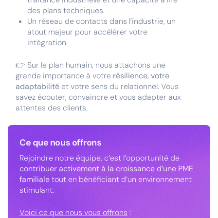
des plans techniques.
Un réseau de contacts dans l’industrie, un
atout majeur pour accélérer votre
intégration.
👉 Sur le plan humain, nous attachons une
grande importance à votre
résilience, votre
adaptabilité
et votre sens du relationnel. Vous
savez écouter, convaincre et vous adapter aux
attentes des clients.
Ce que nous offrons
Rejoindre notre équipe, c’est l’opportunité de
contribuer activement à la croissance d’une PME
familiale
tout en bénéficiant d’un environnement
stimulant.
Voici ce que nous vous offrons
: