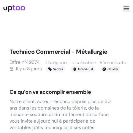
Technico Commercial - Métallurgie
Offre n°
49374
Catégorie
Localisation
Rémunération
Il y a
8 jours
Ventes
Grand-Est
60
-
70
k
Ce qu’on va accomplir ensemble
Notre client, acteur reconnu depuis plus de
50
ans dans les domaines de la tôlerie, de la
mécano-soudure et du traitement de surface,
vous invite aujourd’hui à participer à de
véritables défis techniques à ses côtés.