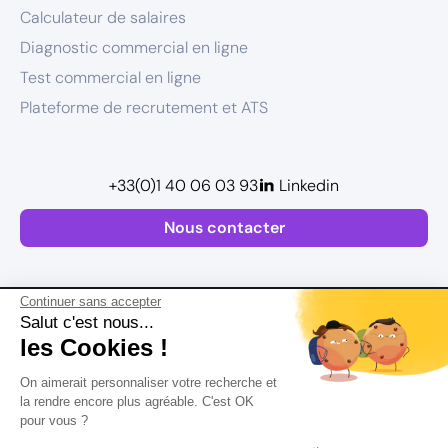
Calculateur de salaires
Diagnostic commercial en ligne
Test commercial en ligne
Plateforme de recrutement et ATS
+33(0)1 40 06 03 93
Linkedin
Nous contacter
Continuer sans accepter
Salut c'est nous...
les Cookies !
Plan de site
On aimerait personnaliser votre recherche et
Postuler
Mentions légales
la rendre encore plus agréable. C'est OK
pour vous ?
Politique de confidentialité
Conditions Générales d’Utilisation