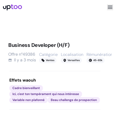
Business Developer (H/F)
Offre n°
49386
Catégorie
Localisation
Rémunération
Il y a
3 mois
Ventes
Versailles
45
-
65
k
Effets waouh
Cadre bienveillant
Ici, c'est ton tempérament qui nous intéresse
Variable non plafonné
Beau challenge de prospection