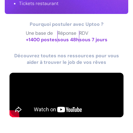
Tickets restaurant
Pourquoi postuler avec Uptoo ?
Une base de
Réponse
RDV
+1400 postes
sous 48h
sous 7 jours
Découvrez toutes nos ressources pour vous
aider à trouver le job de vos rêves