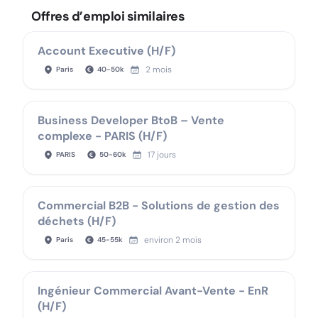
Offres d’emploi similaires
Account Executive (H/F)
2 mois
Paris
40
-
50
k
Business Developer BtoB – Vente
complexe - PARIS (H/F)
17 jours
PARIS
50
-
60
k
Commercial B2B - Solutions de gestion des
déchets (H/F)
environ 2 mois
Paris
45
-
55
k
Ingénieur Commercial Avant-Vente - EnR
(H/F)