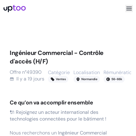
Ingénieur Commercial - Contrôle
d'accès (H/F)
Offre n°
49390
Catégorie
Localisation
Rémunération
Il y a
19 jours
Ventes
Normandie
56
-
66
k
Ce qu’on va accomplir ensemble
🔌 Rejoignez un acteur international des
technologies connectées pour le bâtiment !
Nous recherchons un
Ingénieur Commercial