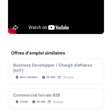
Offres d’emploi similaires
Business Developper / Chargé d'affaires
(H/F)
16 jours
Saint-Herblain
28
-
40
k
Commercial terrain B2B
15 jours
Créteil
45
-
55
k