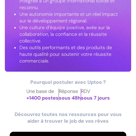
intégrée à un groupe international solide et
reconnu.
Une autonomie importante et un réel impact
sur le développement régional.
Une culture d’équipe positive, axée sur la
collaboration, la confiance et la réussite
collective.
Des outils performants et des produits de
haute qualité pour soutenir votre réussite
commerciale.
Pourquoi postuler avec Uptoo ?
Une base de
Réponse
RDV
+1400 postes
sous 48h
sous 7 jours
Découvrez toutes nos ressources pour vous
aider à trouver le job de vos rêves