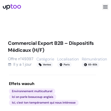
Commercial Export B2B – Dispositifs
Médicaux (H/F)
Offre n°
49397
Catégorie
Localisation
Rémunération
Il y a
1 jour
Ventes
Paris
65
-
80
k
Effets waouh
Environnement multiculturel
Ici on parle beaucoup anglais
Ici, c'est ton tempérament qui nous intéresse