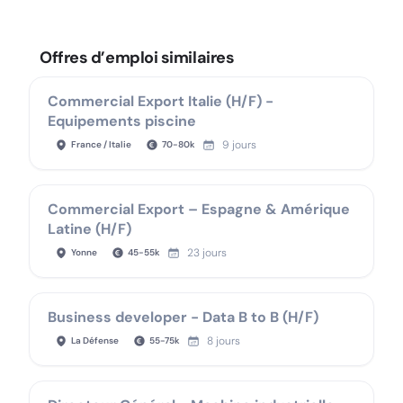
Offres d’emploi similaires
Commercial Export Italie (H/F) -
Equipements piscine
9 jours
France / Italie
70
-
80
k
Commercial Export – Espagne & Amérique
Latine (H/F)
23 jours
Yonne
45
-
55
k
Business developer - Data B to B (H/F)
8 jours
La Défense
55
-
75
k