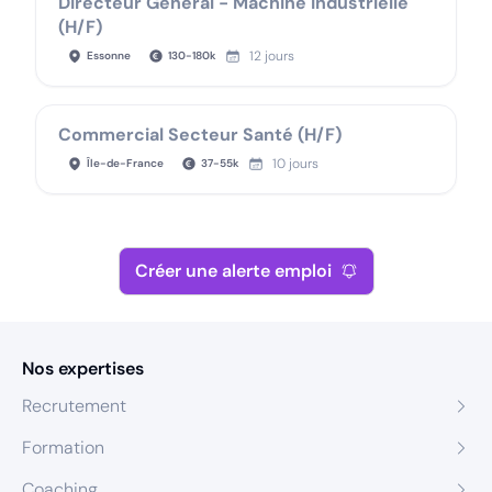
Directeur Général - Machine industrielle
(H/F)
12 jours
Essonne
130
-
180
k
Commercial Secteur Santé (H/F)
10 jours
Île-de-France
37
-
55
k
Créer une alerte emploi
Nos expertises
Recrutement
Formation
Coaching