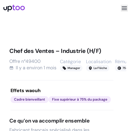
Chef des Ventes – Industrie (H/F)
Offre n°
49400
Catégorie
Localisation
Rémuné
Il y a
environ 1 mois
Manager
La Flèche
75
-
85
Effets waouh
Cadre bienveillant
Fixe supérieur à 75% du package
Ce qu’on va accomplir ensemble
Fabricant français spécialisé dans les