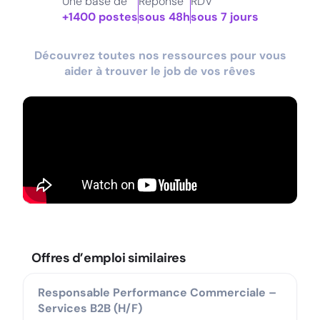
Une base de
Réponse
RDV
+1400 postes
sous 48h
sous 7 jours
Découvrez toutes nos ressources pour vous
aider à trouver le job de vos rêves
Offres d’emploi similaires
Responsable Performance Commerciale –
Services B2B (H/F)