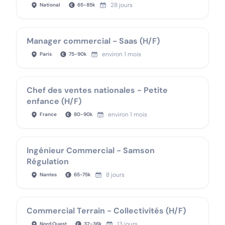
28 jours
National
65
-
85
k
Manager commercial - Saas (H/F)
environ 1 mois
Paris
75
-
90
k
Chef des ventes nationales - Petite
enfance (H/F)
environ 1 mois
France
80
-
90
k
Ingénieur Commercial - Samson
Régulation
8 jours
Nantes
65
-
75
k
Commercial Terrain - Collectivités (H/F)
13 jours
Nord Ouest
32
-
36
k