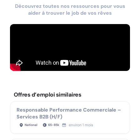
Découvrez toutes nos ressources pour vous
aider à trouver le job de vos rêves
Offres d’emploi similaires
Responsable Performance Commerciale –
Services B2B (H/F)
environ 1 mois
National
65
-
85
k