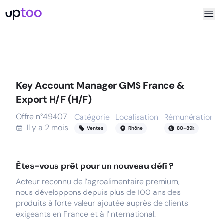
Key Account Manager GMS France &
Export H/F (H/F)
Offre n°
49407
Catégorie
Localisation
Rémunération
Il y a
2 mois
Ventes
Rhône
80
-
89
k
Êtes-vous prêt pour un nouveau défi ?
Acteur reconnu de l’agroalimentaire premium,
nous développons depuis plus de 100 ans des
produits à forte valeur ajoutée auprès de clients
exigeants en France et à l’international.