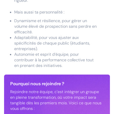
rigueur.
Mais aussi ta personnalité :
Dynamisme et résilience, pour gérer un
volume élevé de prospection sans perdre en
efficacité.
Adaptabilité, pour vous ajuster aux
spécificités de chaque public (étudiants,
entreprises).
Autonomie et esprit d’équipe, pour
contribuer à la performance collective tout
en prenant des initiatives.
Pourquoi nous rejoindre ?
Rejoindre notre équipe, c’est intégrer un groupe
en pleine transformation, où votre impact sera
tangible dès les premiers mois. Voici ce que nous
vous offrons :