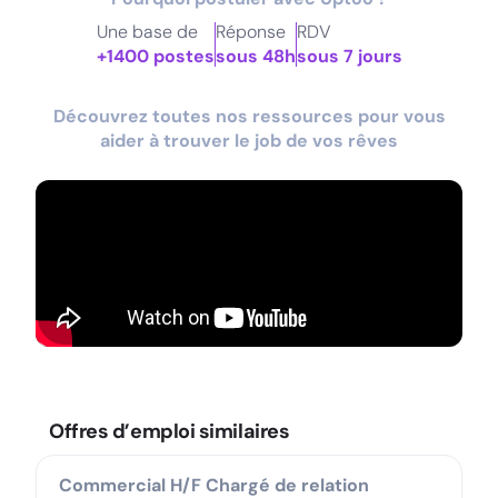
Une base de
Réponse
RDV
+1400 postes
sous 48h
sous 7 jours
Découvrez toutes nos ressources pour vous
aider à trouver le job de vos rêves
Offres d’emploi similaires
Commercial H/F Chargé de relation