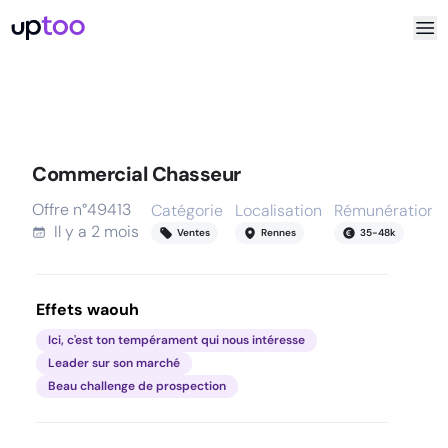
Commercial Chasseur
Offre n°
49413
Catégorie
Localisation
Rémunération
Il y a
2 mois
Ventes
Rennes
35
-
48
k
Effets waouh
Ici, c'est ton tempérament qui nous intéresse
Leader sur son marché
Beau challenge de prospection