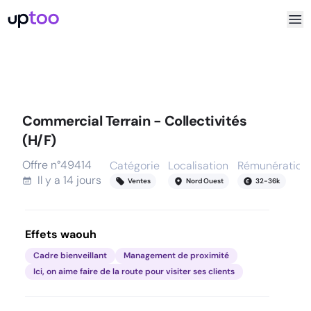
Commercial Terrain - Collectivités
(H/F)
Offre n°
49414
Catégorie
Localisation
Rémunération
Il y a
14 jours
Ventes
Nord Ouest
32
-
36
k
Effets waouh
Cadre bienveillant
Management de proximité
Ici, on aime faire de la route pour visiter ses clients