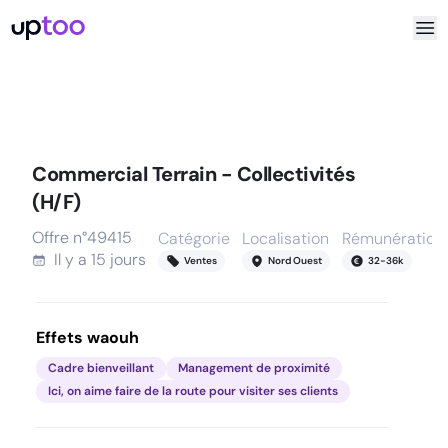
Commercial Terrain - Collectivités
(H/F)
Offre n°
49415
Catégorie
Localisation
Rémunération
Il y a
15 jours
Ventes
Nord Ouest
32
-
36
k
Effets waouh
Cadre bienveillant
Management de proximité
Ici, on aime faire de la route pour visiter ses clients