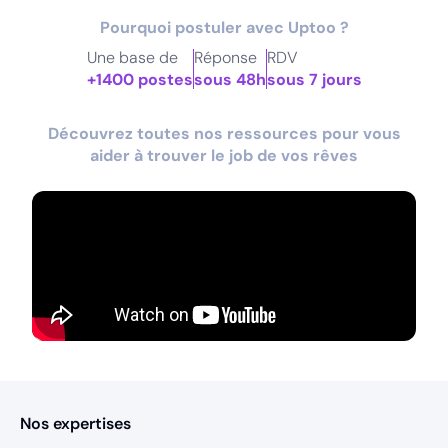
Pourquoi postuler avec Uptoo ?
Une base de
Réponse
RDV
+1400 postes
sous 48h
sous 7 jours
Découvrez toutes nos ressources pour vous
aider à trouver le job de vos rêves
Nos expertises