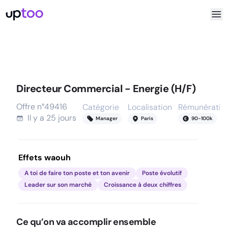
Directeur Commercial - Energie (H/F)
Offre n°
49416
Catégorie
Localisation
Rémunératio
Il y a
25 jours
Manager
Paris
90
-
100
k
Effets waouh
A toi de faire ton poste et ton avenir
Poste évolutif
Leader sur son marché
Croissance à deux chiffres
Ce qu’on va accomplir ensemble