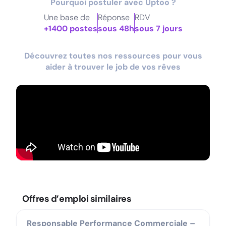
Pourquoi postuler avec Uptoo ?
Une base de
Réponse
RDV
+1400 postes
sous 48h
sous 7 jours
Découvrez toutes nos ressources pour vous
aider à trouver le job de vos rêves
Offres d’emploi similaires
Responsable Performance Commerciale –