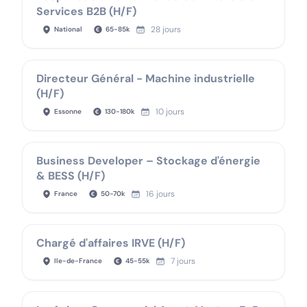
Services B2B (H/F)
28 jours
National
65
-
85
k
Directeur Général - Machine industrielle
(H/F)
10 jours
Essonne
130
-
180
k
Business Developer – Stockage d'énergie
& BESS (H/F)
16 jours
France
50
-
70
k
Chargé d'affaires IRVE (H/F)
7 jours
Ile-de-France
45
-
55
k