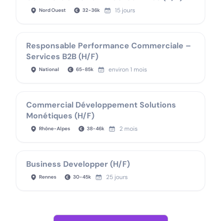
15 jours
Nord Ouest
32
-
36
k
Responsable Performance Commerciale –
Services B2B (H/F)
environ 1 mois
National
65
-
85
k
Commercial Développement Solutions
Monétiques (H/F)
2 mois
Rhône-Alpes
38
-
46
k
Business Developper (H/F)
25 jours
Rennes
30
-
45
k