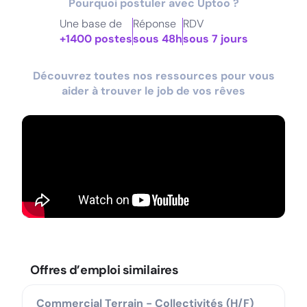
Pourquoi postuler avec Uptoo ?
Une base de
Réponse
RDV
+1400 postes
sous 48h
sous 7 jours
Découvrez toutes nos ressources pour vous
aider à trouver le job de vos rêves
Offres d’emploi similaires
Commercial Terrain - Collectivités (H/F)