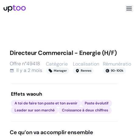
Directeur Commercial - Energie (H/F)
Offre n°
49418
Catégorie
Localisation
Rémunération
Il y a
2 mois
Manager
Rennes
90
-
100
k
Effets waouh
A toi de faire ton poste et ton avenir
Poste évolutif
Leader sur son marché
Croissance à deux chiffres
Ce qu’on va accomplir ensemble