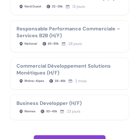
13 jours
Nord Ouest
32
-
36
k
Responsable Performance Commerciale –
Services B2B (H/F)
28 jours
National
65
-
85
k
Commercial Développement Solutions
Monétiques (H/F)
2 mois
Rhône-Alpes
38
-
46
k
Business Developper (H/F)
23 jours
Rennes
30
-
45
k