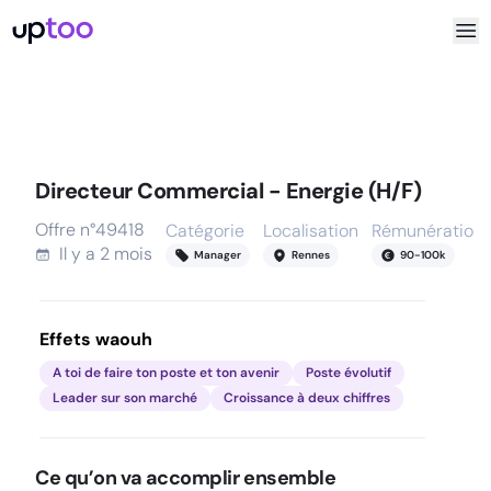
Directeur Commercial - Energie (H/F)
Offre n°
49418
Catégorie
Localisation
Rémunération
Il y a
2 mois
Manager
Rennes
90
-
100
k
Effets waouh
A toi de faire ton poste et ton avenir
Poste évolutif
Leader sur son marché
Croissance à deux chiffres
Ce qu’on va accomplir ensemble