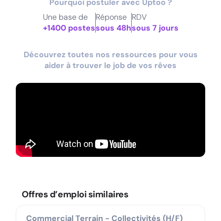
Pourquoi postuler avec Uptoo ?
Une base de
Réponse
RDV
+1400 postes
sous 48h
sous 7 jours
Découvrez toutes nos ressources pour vous
aider à trouver le job de vos rêves
Offres d’emploi similaires
Commercial Terrain - Collectivités (H/F)