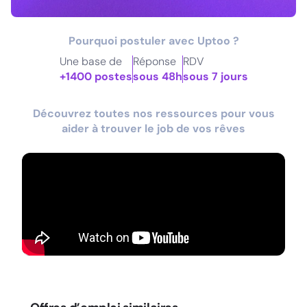
Pourquoi postuler avec Uptoo ?
Une base de
Réponse
RDV
+1400 postes
sous 48h
sous 7 jours
Découvrez toutes nos ressources pour vous
aider à trouver le job de vos rêves