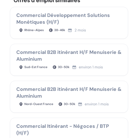
Offres d’emploi similaires
Commercial Développement Solutions
Monétiques (H/F)
2 mois
Rhône-Alpes
38
-
46
k
Commercial B2B itinérant H/F Menuiserie &
Aluminium
environ 1 mois
Sud-Est France
30
-
50
k
Commercial B2B itinérant H/F Menuiserie &
Aluminium
environ 1 mois
Nord-Ouest France
30
-
50
k
Commercial Itinérant - Négoces / BTP
(H/F)