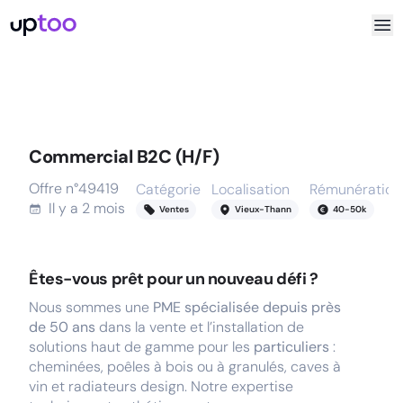
Commercial B2C (H/F)
Offre n°
49419
Catégorie
Localisation
Rémunération
Il y a
2 mois
Ventes
Vieux-Thann
40
-
50
k
Êtes-vous prêt pour un nouveau défi ?
Nous sommes une
PME spécialisée depuis près
de 50 ans
dans la vente et l’installation de
solutions haut de gamme pour les
particuliers
:
cheminées, poêles à bois ou à granulés, caves à
vin et radiateurs design. Notre expertise