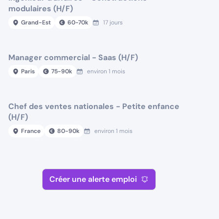
modulaires (H/F)
Grand-Est
60
-
70
k
17 jours
Manager commercial - Saas (H/F)
Paris
75
-
90
k
environ 1 mois
Chef des ventes nationales - Petite enfance
(H/F)
France
80
-
90
k
environ 1 mois
Créer une alerte emploi