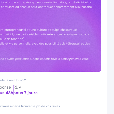
t dans une entreprise qui encourage l’initiative, la créativité et la
t stimulant où chacun peut contribuer concrètement à la réussite
prit entrepreneurial et une culture d’équipe chaleureuse.
mpétitif, une part variable motivante et des avantages sociaux
cule de fonction).
lle et vie personnelle, avec des possibilités de télétravail et des
à une équipe passionnée, nous serions ravis d’échanger avec vous.
!
uler avec Uptoo ?
ponse
RDV
us 48h
sous 7 jours
 vous aider à trouver le job de vos rêves