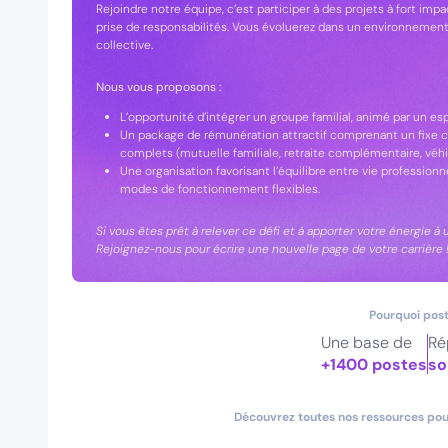
Rejoindre notre équipe, c’est participer à des projets à fort impac
prise de responsabilités. Vous évoluerez dans un environnemen
collective.
Nous vous proposons :
L’opportunité d’intégrer un groupe familial, animé par un es
Un package de rémunération attractif comprenant un fixe co
complets (mutuelle familiale, retraite complémentaire, véhi
Une organisation favorisant l’équilibre entre vie professionne
modes de fonctionnement flexibles.
Si vous êtes prêt à relever ce défi et à apporter votre énergie 
Rejoignez-nous pour écrire une nouvelle page de votre carrière 
Pourquoi post
Une base de
Ré
+1400 postes
so
Découvrez toutes nos ressources pour