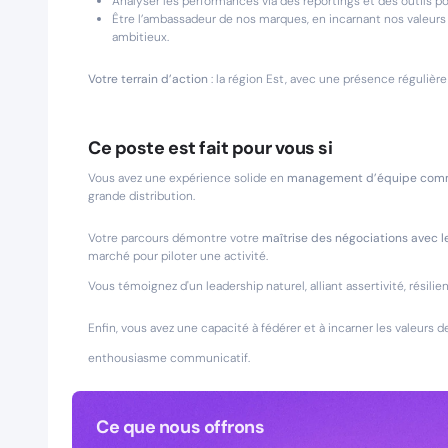
Analyser les performances via des reportings et des outils pou
Être l’ambassadeur de nos marques, en incarnant nos valeurs
ambitieux.
Votre terrain d’action
: la région Est, avec une présence régulièr
Ce poste est fait pour vous si
Vous avez une expérience solide en
management d’équipe comme
grande distribution.
Votre parcours démontre votre
maîtrise des négociations avec l
marché pour piloter une activité.
Vous témoignez d'un leadership naturel, alliant assertivité, résil
Enfin, vous avez une capacité à fédérer et à incarner les valeurs de
enthousiasme communicatif.
Ce que nous offrons