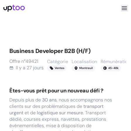
Business Developer B2B (H/F)
Offre n°
49421
Catégorie
Localisation
Rémunération
Il y a
27 jours
Ventes
Montreuil
45
-
48
k
Êtes-vous prêt pour un nouveau défi ?
Depuis plus de
30 ans
, nous accompagnons nos
clients sur des problématiques de
transport
urgent
et de
logistique sur mesure
. Transport
dédié, courses express, navettes, prestations
événementielles, mise à disposition de