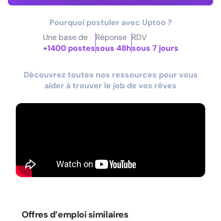
Pourquoi postuler avec Uptoo ?
Une base de
Réponse
RDV
+1400 postes
sous 48h
sous 7 jours
Découvrez toutes nos ressources pour vous
aider à trouver le job de vos rêves
Offres d’emploi similaires