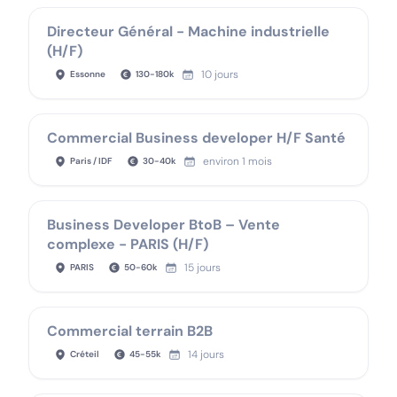
Directeur Général - Machine industrielle
(H/F)
10 jours
Essonne
130
-
180
k
Commercial Business developer H/F Santé
environ 1 mois
Paris / IDF
30
-
40
k
Business Developer BtoB – Vente
complexe - PARIS (H/F)
15 jours
PARIS
50
-
60
k
Commercial terrain B2B
14 jours
Créteil
45
-
55
k