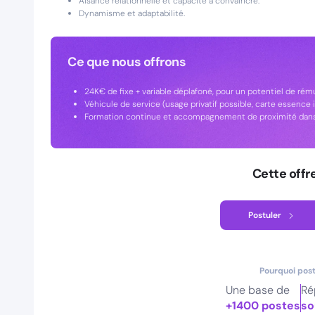
Aisance relationnelle et capacité à convaincre.
Dynamisme et adaptabilité.
Ce que nous offrons
24K€ de fixe + variable déplafoné, pour un potentiel de r
Véhicule de service (usage privatif possible, carte essence 
Formation continue et accompagnement de proximité dans
Cette offr
Postuler
Pourquoi post
Une base de
Ré
+1400 postes
so