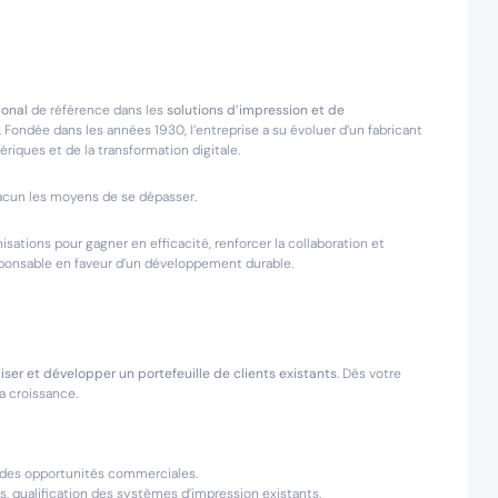
ional
de référence dans les
solutions d’impression et de
 Fondée dans les années 1930, l’entreprise a su évoluer d’un fabricant
iques et de la transformation digitale.
hacun les moyens de se dépasser.
ations pour gagner en efficacité, renforcer la collaboration et
esponsable en faveur d’un développement durable.
liser et développer un portefeuille de clients existants
. Dès votre
la croissance.
 des opportunités commerciales.
s, qualification des systèmes d’impression existants.