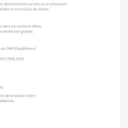
s) et démonstration sur site ou en showroom.
rifaire et conclusion de ventes.
 dans les meilleurs délais.
 satisfaction globale.
 du CRM (Ody@ffaires).
.
ISO, ISMS, SOX).
).
n de la relation client.
adaptées.