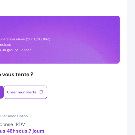
émunération élevé (50K€/100K€)
incluse)
 un groupe Leader.
e vous tente ?
Créer mon alerte
uler avec Uptoo ?
ponse
RDV
us 48h
sous 7 jours