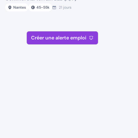
Nantes
45
-
55
k
21 jours
Créer une alerte emploi