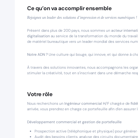
Ce qu’on va accomplir ensemble
Rejoignez un leader des solutions d’impression et de services numériques !
Présent dans plus de 200 pays, nous sommes un
acteur internat
digitalisation
au service de la transformation du monde du travail.
de matériel bureautique vers un leader mondial des services numér
Notre ADN ?
Une culture qui bouge, qui innove, et qui donne à c
À travers des solutions innovantes, nous accompagnons les organis
stimuler la créativité, tout en s’inscrivant dans une démarche r
Votre rôle
Nous recherchons un
Ingénieur commercial H/F
chargé.e de
fidé
arrivée, vous prendrez en charge ce portefeuille afin d’en assurer 
Développement commercial et gestion de portefeuille
Prospection active (téléphonique et physique) pour générer
Audit des besoins clients, analyse des circuits documentaire