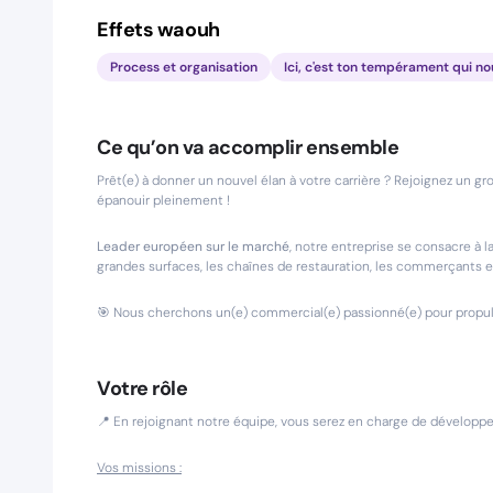
Effets waouh
Process et organisation
Ici, c'est ton tempérament qui no
Ce qu’on va accomplir ensemble
Prêt(e) à donner un nouvel élan à votre carrière ? Rejoignez un gr
épanouir pleinement !
Leader européen sur le marché
, notre entreprise se consacre à l
grandes surfaces, les chaînes de restauration, les commerçants e
🎯 Nous cherchons un(e) commercial(e) passionné(e) pour propuls
Votre rôle
📍 En rejoignant notre équipe, vous serez en charge de développe
Vos missions :