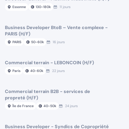
Essonne
130
-
180
k
11 jours
Business Developer BtoB – Vente complexe -
PARIS (H/F)
PARIS
50
-
60
k
16 jours
Commercial terrain - LEBONCOIN (H/F)
Paris
40
-
60
k
22 jours
Commercial terrain B2B - services de
propreté (H/F)
Île de France
40
-
50
k
24 jours
Business Developer - Syndics de Copropriété