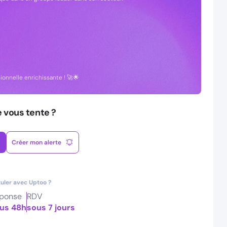
onnelle enrichissante ! 🚀🌟
e vous tente ?
Créer mon alerte
uler avec Uptoo ?
ponse
RDV
us 48h
sous 7 jours