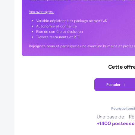
Vos avantages :
Variable déplafonné et package attractif 💰
Autonomie et confiance
Plan de carrière et évolution
Tickets restaurants et RTT
Rejoignez-nous et participez à une aventure humaine et professi
Cette offr
Postuler
Pourquoi post
Une base de
Ré
+1400 postes
so