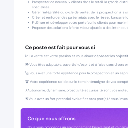
Prospecter de nouveaux clients dans le retail, la grande dist
spécialisés.
Gérer l'intégralité du cycle de vente : de la prospection à l
Créer et renforcer des partenariats avec le réseau bancaire l
Fidéliser et développer votre portefeuille clients pour maximi
Proposer des solutions à forte valeur ajoutée à des interlocu
Ce poste est fait pour vous si
📈 La vente est votre passion et vous aimez
dépasser les objecti
🌍 Vous êtes adaptable, ouvert(e) d'esprit et à l'aise dans divers
🚀 Vous avez une forte appétence pour la prospection et
un espri
🏆
Votre expérience solide sur le terrain témoigne
de vos compét
⚡Autonomie, dynamisme, proactivité et curiosité sont vos moteu
🌟Vous avez un fort potentiel évolutif et êtes prêt(e) à vous invest
Ce que nous offrons
Nous vous proposons un environnement bienveillant et dynamiq