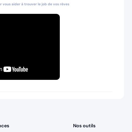
 vous aider à trouver le job de vos rêves
nces
Nos outils