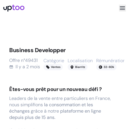
Business Developper
Offre n°
49431
Catégorie
Localisation
Rémunération
Il y a
2 mois
Ventes
Biarritz
32
-
60
k
Êtes-vous prêt pour un nouveau défi ?
Leaders de la vente entre particuliers en France,
nous simplifions
la consommation et les
échanges
grâce à notre
plateforme en ligne
depuis plus de 15 ans.