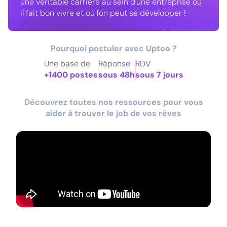
une véritable carrière au sein d'une entreprise où
il fait bon vivre et où l'on peut se développer !
Pourquoi postuler avec Uptoo ?
Une base de
Réponse
RDV
+1400 postes
sous 48h
sous 7 jours
Découvrez toutes nos ressources pour vous
aider à trouver le job de vos rêves