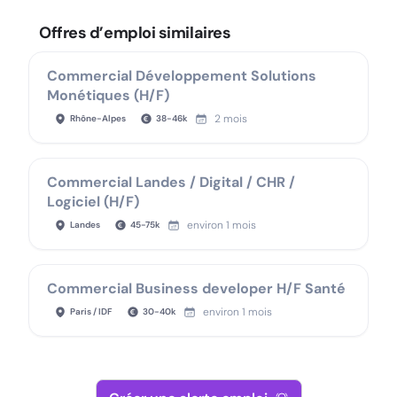
Offres d’emploi similaires
Commercial Développement Solutions
Monétiques (H/F)
2 mois
Rhône-Alpes
38
-
46
k
Commercial Landes / Digital / CHR /
Logiciel (H/F)
environ 1 mois
Landes
45
-
75
k
Commercial Business developer H/F Santé
environ 1 mois
Paris / IDF
30
-
40
k