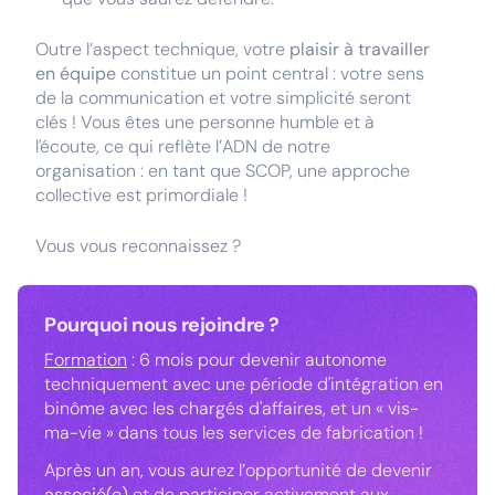
Outre l’aspect technique, votre
plaisir à travailler
en équipe
constitue un point central : votre sens
de la communication et votre simplicité seront
clés ! Vous êtes une personne humble et à
l'écoute, ce qui reflète l’ADN de notre
organisation : en tant que SCOP, une approche
collective est primordiale !
Vous vous reconnaissez ?
Pourquoi nous rejoindre ?
Formation
: 6 mois pour devenir autonome
techniquement avec une période d'intégration en
binôme avec les chargés d'affaires, et un « vis-
ma-vie » dans tous les services de fabrication !
Après un an, vous aurez l’opportunité de devenir
associé(e)
et de participer activement aux