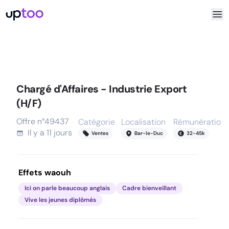
Chargé d'Affaires - Industrie Export
(H/F)
Offre n°
49437
Catégorie
Localisation
Rémunération
Il y a
11 jours
Ventes
Bar-le-Duc
32
-
45
k
Effets waouh
Ici on parle beaucoup anglais
Cadre bienveillant
Vive les jeunes diplômés