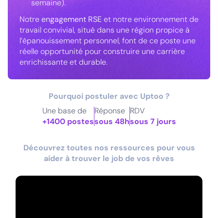
semaine).
Notre
engagement RSE
et notre environnement de
travail convivial, situé dans une région propice à
l’épanouissement personnel, font de ce poste une
réelle opportunité pour construire une carrière
enrichissante et durable.
Pourquoi postuler avec Uptoo ?
Une base de
Réponse
RDV
+1400 postes
sous 48h
sous 7 jours
Découvrez toutes nos ressources pour vous
aider à trouver le job de vos rêves