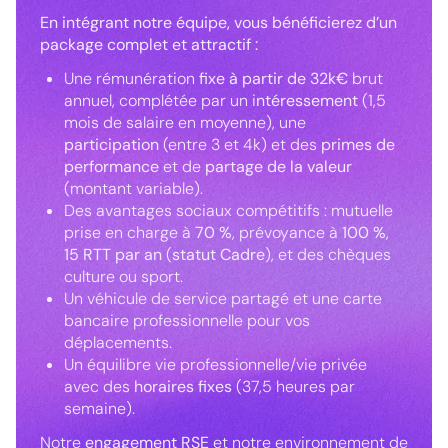
En intégrant notre équipe, vous bénéficierez d’un
package complet et attractif :
Une rémunération
fixe à partir de 32k€
brut
annuel, complétée par un i
ntéressement
(1,5
mois de salaire en moyenne), une
participation
(entre 3 et 4k) et des
primes de
performance
et de
partage de la valeur
(montant variable).
Des avantages sociaux compétitifs : mutuelle
prise en charge à
70 %
, prévoyance à
100 %
,
15 RTT par an
(
statut Cadre
), et des chèques
culture ou sport.
Un véhicule de service partagé et une carte
bancaire professionnelle pour vos
déplacements.
Un équilibre vie professionnelle/vie privée
avec des
horaires fixes
(37,5 heures par
semaine).
Notre
engagement RSE
et notre environnement de