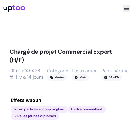
Chargé de projet Commercial Export
(H/F)
Offre n°
49438
Catégorie
Localisation
Rémunération
Il y a
14 jours
Ventes
Metz
32
-
45
k
Effets waouh
Ici on parle beaucoup anglais
Cadre bienveillant
Vive les jeunes diplômés