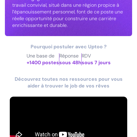
travail convivial, situé dans une région propice à
l’épanouissement personnel, font de ce poste une
réelle opportunité pour construire une carrière
enrichissante et durable.
Pourquoi postuler avec Uptoo ?
Une base de
Réponse
RDV
+1400 postes
sous 48h
sous 7 jours
Découvrez toutes nos ressources pour vous
aider à trouver le job de vos rêves