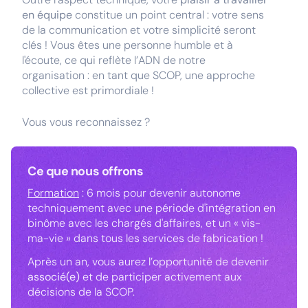
en équipe
constitue un point central : votre sens
de la communication et votre simplicité seront
clés ! Vous êtes une personne humble et à
l'écoute, ce qui reflète l’ADN de notre
organisation : en tant que SCOP, une approche
collective est primordiale !
Vous vous reconnaissez ?
Ce que nous offrons
Formation
: 6 mois pour devenir autonome
techniquement avec une période d'intégration en
binôme avec les chargés d'affaires, et un « vis-
ma-vie » dans tous les services de fabrication !
Après un an, vous aurez l’opportunité de devenir
associé(e)
et de participer activement aux
décisions de la SCOP.