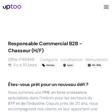
Responsable Commercial B2B -
Chasseur (H/F)
Offre n°
49449
Catégorie
Localisation
Rémunération
Il y a
10 jours
Ventes
Lyon
45
-
80
k
Êtes-vous prêt pour un nouveau défi ?
Nous sommes une
PME en forte croissance
,
spécialisée dans l’intérim pour les secteurs du
BTP et de l’industrie
. Depuis près de 20 ans, nous
accompagnons nos clients en leur apportant une