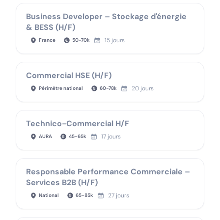
Business Developer – Stockage d'énergie
& BESS (H/F)
15 jours
France
50
-
70
k
Commercial HSE (H/F)
20 jours
Périmètre national
60
-
78
k
Technico-Commercial H/F
17 jours
AURA
45
-
65
k
Responsable Performance Commerciale –
Services B2B (H/F)
27 jours
National
65
-
85
k