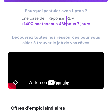
Pourquoi postuler avec Uptoo ?
Une base de
Réponse
RDV
+1400 postes
sous 48h
sous 7 jours
Découvrez toutes nos ressources pour vous
aider à trouver le job de vos rêves
Offres d’emploi similaires