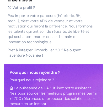
ensemble si
🎯
Votre profil ?
Peu importe votre parcours (hôtellerie, RH,
tech...), c'est votre ADN de vendeur et votre
motivation qui feront la différence. Nous formons
les talents qui ont soif de réussite, de liberté et
qui souhaitent marier conseil humain et
innovation technologique.
Prêt à intégrer l'immobilier 2.0 ? Rejoignez
l'aventure Novanéa !
Pourquoi nous rejoindre ?
Pourquoi nous rejoindre ?
🤖
La puissance de l'IA
: Utilisez notre assistant
Néa pour sourcer les meilleurs programmes parmi
+4700 références et proposer des solutions sur-
mesure en un instant.