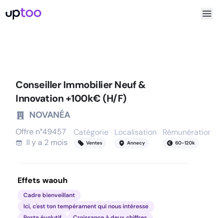
Conseiller Immobilier Neuf &
Innovation +100k€ (H/F)
NOVANÉA
Offre n°
49457
Catégorie
Localisation
Rémunération
Il y a
2 mois
Ventes
Annecy
60
-
120
k
Effets waouh
Cadre bienveillant
Ici, c'est ton tempérament qui nous intéresse
Poste évolutif
Croissance à deux chiffres