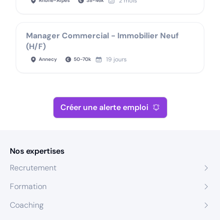
2 mois
Rhône-Alpes
38
-
46
k
Manager Commercial - Immobilier Neuf
(H/F)
19 jours
Annecy
50
-
70
k
Créer une alerte emploi
Nos expertises
Recrutement
Formation
Coaching