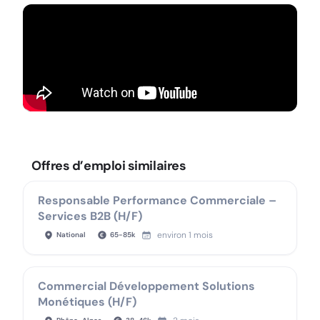
Offres d’emploi similaires
Responsable Performance Commerciale –
Services B2B (H/F)
environ 1 mois
National
65
-
85
k
Commercial Développement Solutions
Monétiques (H/F)