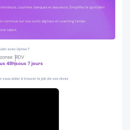
omoteurs, courtiers, banques et assureurs. Simplifiez le quotidien
n continue sur nos outils digitaux et coaching terrain.
tre talent.
uler avec Uptoo ?
ponse
RDV
us 48h
sous 7 jours
 vous aider à trouver le job de vos rêves