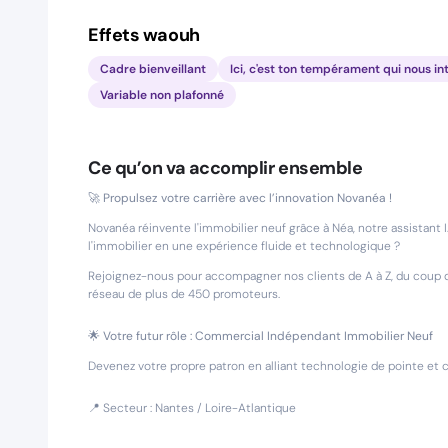
Effets waouh
Cadre bienveillant
Ici, c'est ton tempérament qui nous in
Variable non plafonné
Ce qu’on va accomplir ensemble
🚀 Propulsez votre carrière avec l’innovation Novanéa !
Novanéa réinvente l'immobilier neuf grâce à Néa, notre assistant I
l'immobilier en une expérience fluide et technologique ?
Rejoignez-nous pour accompagner nos clients de A à Z, du coup de
réseau de plus de 450 promoteurs.
🌟 Votre futur rôle : Commercial Indépendant Immobilier Neuf
Devenez votre propre patron en alliant technologie de pointe et 
📍 Secteur : Nantes / Loire-Atlantique