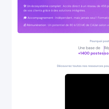
🛠
Un écosystème complet
: Accès direct à un réseau de 458 pr
de vos clients grâce à des solutions intégrées.
🎓
Accompagnement
: Indépendant, mais jamais seul ! Formatio
💰
Rémunération
: Un potentiel de 80 à 120 k€ de CA/an selon vo
Pourquoi post
Une base de
Ré
+1400 postes
so
Découvrez toutes nos ressources pour