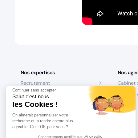
Nos expertises
Nos age
Recrutement
Cabinet 
Continuer sans accepter
Formation
Centres 
Salut c'est nous...
les Cookies !
Coaching
On aimerait personnaliser votre
Conseil
recherche et la rendre encore plus
agréable. C'est OK pour vous ?
Consentements certifiés par