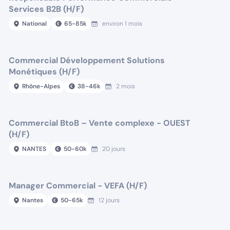
Services B2B (H/F)
National
65
-
85
k
environ 1 mois
Commercial Développement Solutions
Monétiques (H/F)
Rhône-Alpes
38
-
46
k
2 mois
Commercial BtoB – Vente complexe - OUEST
(H/F)
NANTES
50
-
60
k
20 jours
Manager Commercial - VEFA (H/F)
Nantes
50
-
65
k
12 jours