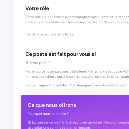
Votre rôle
Votre rôle clé consistera à
accompagner vos clients de la recherc
prestations des matériaux, les assurances, les rendez-vous de signa
Pas de prospection dans le dur.
Ce poste est fait pour vous si
🎯
Votre profil ?
Peu importe votre parcours (hôtellerie, RH, tech...), c'est votre A
formons les talents qui ont soif de réussite, de liberté et qui so
Prêt à intégrer l'immobilier 2.0 ? Rejoignez l'aventure Novanéa !
Ce que nous offrons
Pourquoi nous rejoindre ?
🤖
La puissance de l'IA
: Utilisez notre assistant Néa pour sour
des solutions sur-mesure en un instant.