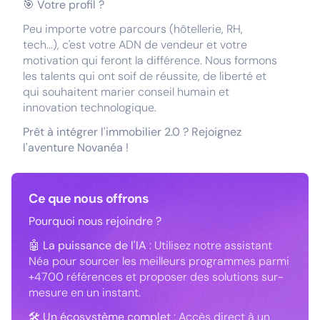
🎯
Votre profil ?
Peu importe votre parcours (hôtellerie, RH,
tech...), c'est votre ADN de vendeur et votre
motivation qui feront la différence. Nous formons
les talents qui ont soif de réussite, de liberté et
qui souhaitent marier conseil humain et
innovation technologique.
Prêt à intégrer l'immobilier 2.0 ? Rejoignez
l'aventure Novanéa !
Ce que nous offrons
Pourquoi nous rejoindre ?
🤖
La puissance de l'IA
: Utilisez notre assistant
Néa pour sourcer les meilleurs programmes parmi
+4700 références et proposer des solutions sur-
mesure en un instant.
🛠
Un écosystème complet
: Accès direct à un