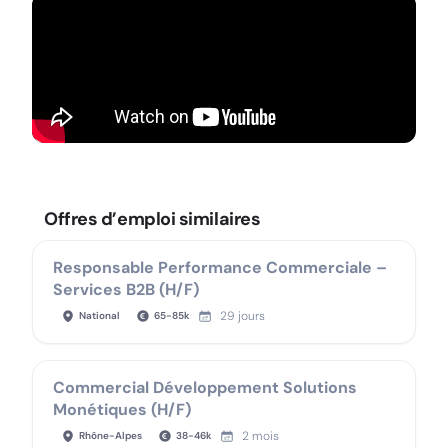
Offres d’emploi similaires
Responsable Performance Commerciale –
Services B2B (H/F)
29 jours
National
65
-
85
k
Commercial Développement Solutions
Monétiques (H/F)
2 mois
Rhône-Alpes
38
-
46
k