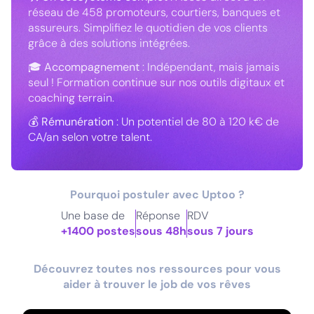
réseau de 458 promoteurs, courtiers, banques et
assureurs. Simplifiez le quotidien de vos clients
grâce à des solutions intégrées.
🎓
Accompagnement
: Indépendant, mais jamais
seul ! Formation continue sur nos outils digitaux et
coaching terrain.
💰
Rémunération
: Un potentiel de 80 à 120 k€ de
CA/an selon votre talent.
Pourquoi postuler avec Uptoo ?
Une base de
Réponse
RDV
+1400 postes
sous 48h
sous 7 jours
Découvrez toutes nos ressources pour vous
aider à trouver le job de vos rêves