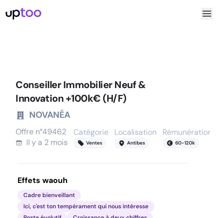
Conseiller Immobilier Neuf &
Innovation +100k€ (H/F)
NOVANÉA
Offre n°
49462
Catégorie
Localisation
Rémunération
Il y a
2 mois
Ventes
Antibes
60
-
120
k
Effets waouh
Cadre bienveillant
Ici, c'est ton tempérament qui nous intéresse
Poste évolutif
Croissance à deux chiffres