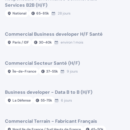
Services B2B (H/F)
National
65
-
85
k
28 jours
Commercial Business developer H/F Santé
Paris / IDF
30
-
40
k
environ 1 mois
Commercial Secteur Santé (H/F)
Île-de-France
37
-
55
k
9 jours
Business developer - Data B to B (H/F)
La Défense
55
-
75
k
6 jours
Commercial Terrain - Fabricant Français
Nord Ile de France / Sud Hauts de France
45
-
50
k