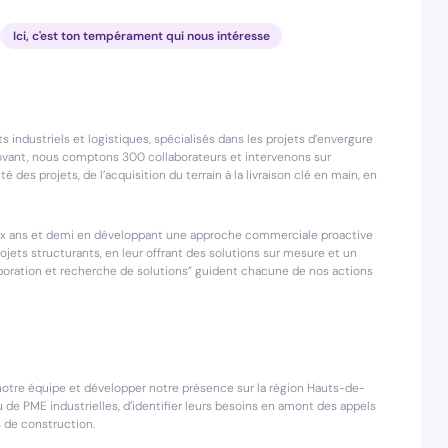
Ici, c'est ton tempérament qui nous intéresse
ndustriels et logistiques, spécialisés dans les projets d’envergure
innovant, nous comptons 300 collaborateurs et intervenons sur
té des projets, de l’acquisition du terrain à la livraison clé en main, en
i deux ans et demi en développant une approche commerciale proactive
jets structurants, en leur offrant des solutions sur mesure et un
laboration et recherche de solutions” guident chacune de nos actions
tre équipe et développer notre présence sur la région Hauts-de-
 de PME industrielles, d’identifier leurs besoins en amont des appels
s de construction.