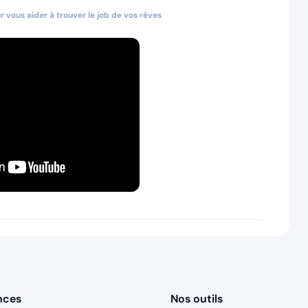
 vous aider à trouver le job de vos rêves
nces
Nos outils