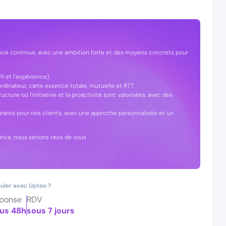
sance continue, avec une ambition forte et des moyens concrets pour
il et l'expérience).
rdinateur, carte essence totale, mutuelle et RTT.
ure où l’initiative et la proactivité sont valorisées, avec des
rants pour nos clients, avec une approche personnalisée et un
sance, nous serions ravis de vous
uler avec Uptoo ?
ponse
RDV
us 48h
sous 7 jours