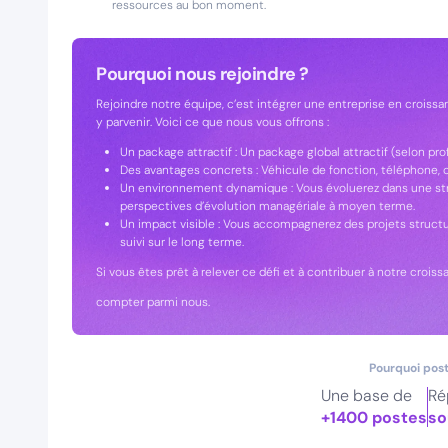
ressources au bon moment.
Pourquoi nous rejoindre ?
Rejoindre notre équipe, c’est intégrer une entreprise en crois
y parvenir. Voici ce que nous vous offrons :
Un package attractif : Un package global attractif (selon prof
Des avantages concrets : Véhicule de fonction, téléphone, o
Un environnement dynamique : Vous évoluerez dans une struct
perspectives d’évolution managériale à moyen terme.
Un impact visible : Vous accompagnerez des projets structu
suivi sur le long terme.
Si vous êtes prêt à relever ce défi et à contribuer à notre crois
compter parmi nous.
Pourquoi post
Une base de
Ré
+1400 postes
so