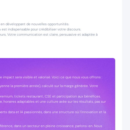
 en développant de nouvelles opportunités.
est indispensable pour crédibiliser votre discours.
eurs. Votre communication est claire, persuasive et adaptée à
impact sera visible et valorisé. Voici ce que nous vous offrons :
enne la première année), calculé sur la marge générée. Votre
remium, tickets restaurant, CSE et participation aux bénéfices.
ine, horaires adaptables et une culture axée sur les résultats, pas sur
rts data et IA passionnés, dans une structure où l’innovation et la
fférence, dans un secteur en pleine croissance, parlons-en. Nous