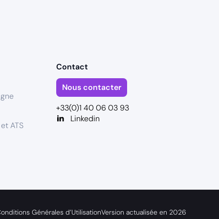
Contact
Nous contacter
igne
+33(0)1 40 06 03 93
Linkedin
 et ATS
onditions Générales d’Utilisation
Version actualisée en
2026
s réglementations. Personnalisez vos préférences pour contrôler