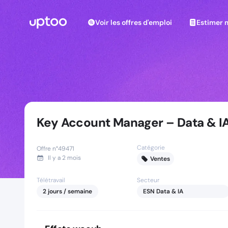
Voir les offres d'emploi
Estimer m
Voir les offres d'emploi
Estimer 
Key Account Manager – Data & IA
Catégorie
Offre n°
49471
Il y a
2 mois
Ventes
Télétravail
Secteur
2
jours
/ semaine
ESN Data & IA