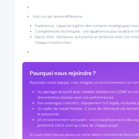
Voici ce qui fera la différence :
Expérience : capacité à gérer des comptes stratégiques tout
Compétences techniques : une appétence pour la data et l’IA 
Savoir-être : résilience, autonomie et ambition sont vos mot
chaque interlocuteur.
Pourquoi nous rejoindre ?
Rejoindre notre équipe, c’est intégrer un environnement où votre 
Un package attractif avec variable déplafonné (20K€ en moy
rémunération évolue avec vos performances.
Des avantages concrets : équipement full Apple, mutuelle p
Un cadre de travail flexible : 2 jours de télétravail par sema
le présentiel.
Un environnement stimulant : vous travaillerez avec des expe
proximité client sont au cœur de chaque projet.
Si vous cherchez un poste où votre talent commercial fera la di