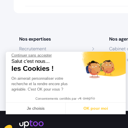
Nos expertises
Nos age
Recrutement
Cabinet 
Continuer sans accepter
Formation
Centres 
Salut c'est nous...
les Cookies !
Coaching
On aimerait personnaliser votre
Conseil
recherche et la rendre encore plus
agréable. C'est OK pour vous ?
Consentements certifiés par
Je choisis
OK pour moi
Axeptio consent
Plateforme de Gestion du Consentement : Personnalisez vo
Notre plateforme vous permet d'adapter et de gérer vos param