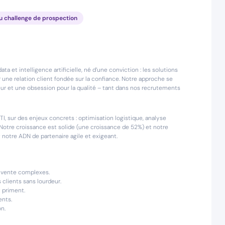
u challenge de prospection
 et intelligence artificielle, né d’une conviction : les solutions
une relation client fondée sur la confiance. Notre approche se
teur et une obsession pour la qualité – tant dans nos recrutements
, sur des enjeux concrets : optimisation logistique, analyse
Notre croissance est solide (une croissance de 52%) et notre
nt notre ADN de partenaire agile et exigeant.
e vente complexes.
 clients sans lourdeur.
t priment.
ents.
n.