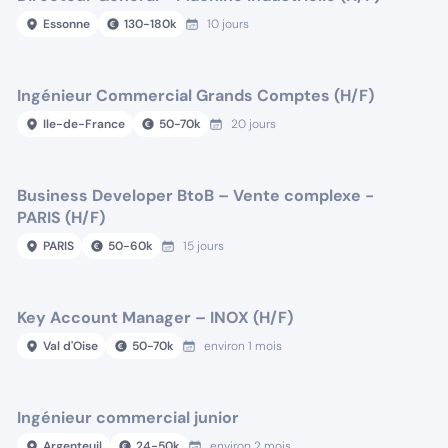
Essonne
130
-
180
k
10 jours
Ingénieur Commercial Grands Comptes (H/F)
Ile-de-France
50
-
70
k
20 jours
Business Developer BtoB – Vente complexe -
PARIS (H/F)
PARIS
50
-
60
k
15 jours
Key Account Manager – INOX (H/F)
Val d'Oise
50
-
70
k
environ 1 mois
Ingénieur commercial junior
Argenteuil
24
-
50
k
environ 2 mois