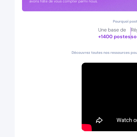
avons hâte de vous compter parmi nous.
Pourquoi post
Une base de
Ré
+1400 postes
so
Découvrez toutes nos ressources pour