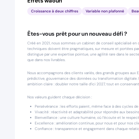
Effets waouh
Croissance à deux chiffres
Variable non plafonné
Bea
Êtes-vous prêt pour un nouveau défi ?
Créé en 2021, nous sommes un cabinet de conseil spécialisé en data
techniques doivent être pragmatiques, sur mesure et portées par 
distingue par une expertise pointue, une agilité rare dans le sec
que dans nos livrables.
Nous accompagnons des clients variés, des grands groupes aux ETI
prédictive, gouvernance des données ou transformation digitale. 
ambition claire : doubler notre taille d’ici 2027, tout en conserva
Nos valeurs guident chaque décision :
Persévérance : les efforts paient, même face à des cycles d
Vivacité : réactivité et adaptabilité pour répondre aux besoins
Bienveillance : une culture humaine, où l’écoute et le respec
Excellence : amélioration continue, pour nous et pour nos cli
Confiance : transparence et engagement dans chaque relatio