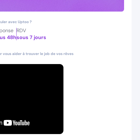
uler avec Uptoo ?
ponse
RDV
us 48h
sous 7 jours
 vous aider à trouver le job de vos rêves