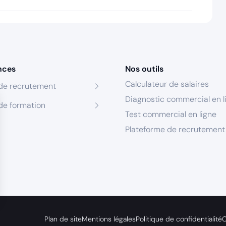
nces
Nos outils
Calculateur de salaires
de recrutement
Diagnostic commercial en l
de formation
Test commercial en ligne
Plateforme de recrutement
s Options
Plan de site
Mentions légales
Politique de confidentialité
C
ètres de confidentialité, en garantissant la conformité avec le