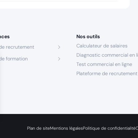
nces
Nos outils
Calculateur de salaires
de recrutement
Diagnostic commercial en l
de formation
Test commercial en ligne
Plateforme de recrutement
s Options
Plan de site
Mentions légales
Politique de confidentialité
C
ètres de confidentialité, en garantissant la conformité avec le