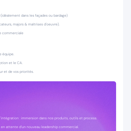
t (idéalement dans les façades ou bardage)
ateurs, majors & maîtrises d'oeuvre).
pe commerciale
e équipe.
ption et le CA.
 et de vos priorités.
tégration : immersion dans nos produits, outils et process.
 en attente d’un nouveau leadership commercial.