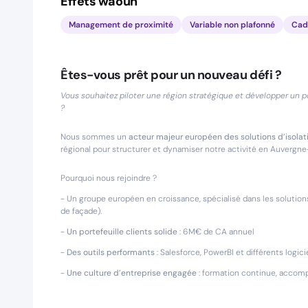
Effets waouh
Management de proximité
Variable non plafonné
Cadr
Êtes-vous prêt pour un nouveau défi ?
Vous souhaitez piloter une région stratégique et développer un po
?
Nous sommes un
acteur majeur européen des solutions d’isola
régional pour structurer et dynamiser notre activité en Auvergn
Pourquoi nous rejoindre ?
- Un groupe européen en croissance, spécialisé dans les solutio
de façade).
-
Un portefeuille clients solide
: 6M€ de CA annuel
-
Des outils performants
: Salesforce, PowerBI et différents logic
-
Une culture d’entreprise engagée
: formation continue, accomp