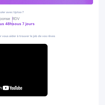
uler avec Uptoo ?
ponse
RDV
us 48h
sous 7 jours
 vous aider à trouver le job de vos rêves