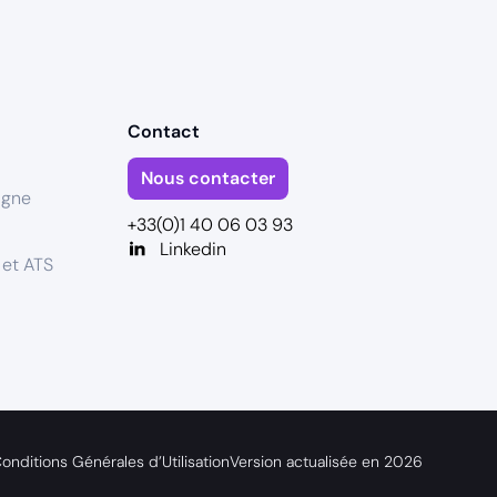
Contact
Nous contacter
igne
+33(0)1 40 06 03 93
Linkedin
 et ATS
onditions Générales d’Utilisation
Version actualisée en
2026
s réglementations. Personnalisez vos préférences pour contrôler