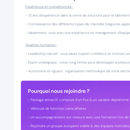
Expérience et compétences :
- 10 ans d'expérience dans la vente de solutions pour le bâtimen
- Connaissance des différents types de clientèle (négoces, applic
- Idéalement, vous avez une expérience en management d'équi
Qualités humaines :
- Leadership naturel : vous savez inspirer confiance et motiver un
- Esprit stratégique : vision long terme pour développer la prescri
- Autonomie et rigueur : organisation méthodique de votre secteur
Pourquoi nous rejoindre ?
- Package attractif, composé d'un fixe & un variable déplafonné
- Véhicule de fonction, carte affaires
- Un accompagnement sur-mesure avec une formation lors de l'in
- Rejoindre un groupe européen stable & des équipes motivées,