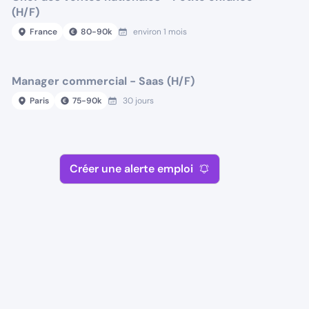
(H/F)
France
80
-
90
k
environ 1 mois
Manager commercial - Saas (H/F)
Paris
75
-
90
k
30 jours
Créer une alerte emploi