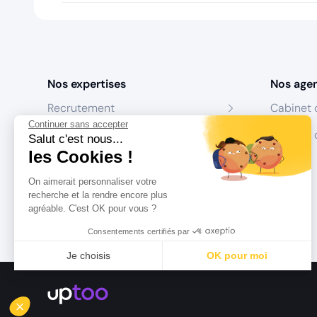
Nos expertises
Nos age
Recrutement
Cabinet 
Continuer sans accepter
Formation
Centres 
Salut c'est nous...
les Cookies !
Coaching
On aimerait personnaliser votre
Conseil
recherche et la rendre encore plus
agréable. C'est OK pour vous ?
Consentements certifiés par
Je choisis
OK pour moi
Axeptio consent
Plateforme de Gestion du Consentement : Personnalisez vo
Notre plateforme vous permet d'adapter et de gérer vos param