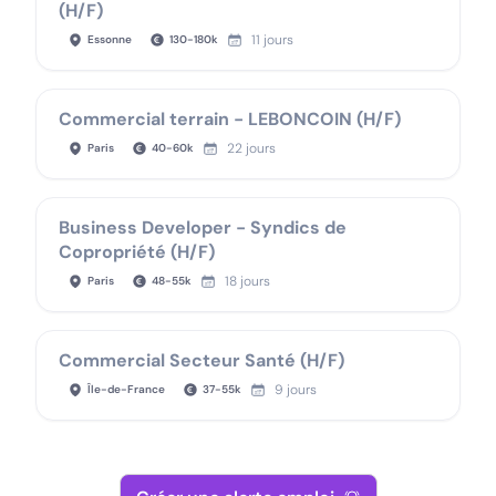
(H/F)
11 jours
Essonne
130
-
180
k
Commercial terrain - LEBONCOIN (H/F)
22 jours
Paris
40
-
60
k
Business Developer - Syndics de
Copropriété (H/F)
18 jours
Paris
48
-
55
k
Commercial Secteur Santé (H/F)
9 jours
Île-de-France
37
-
55
k