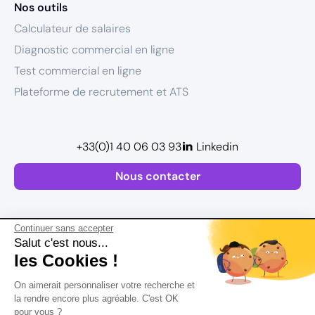
Nos outils
Calculateur de salaires
Diagnostic commercial en ligne
Test commercial en ligne
Plateforme de recrutement et ATS
+33(0)1 40 06 03 93
Linkedin
Nous contacter
Continuer sans accepter
Salut c'est nous...
les Cookies !
Plan de site
On aimerait personnaliser votre recherche et
Postuler
Mentions légales
la rendre encore plus agréable. C'est OK
pour vous ?
Politique de confidentialité