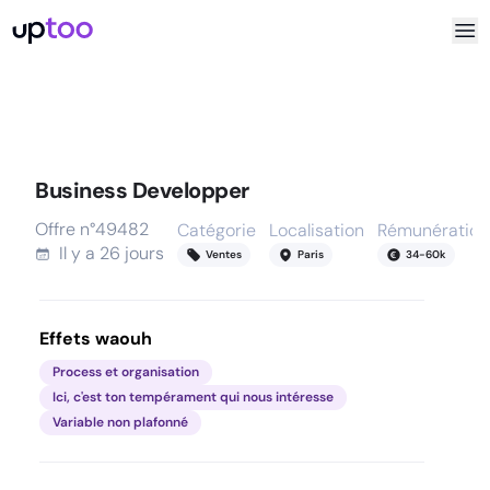
Business Developper
Offre n°
49482
Catégorie
Localisation
Rémunération
Il y a
26 jours
Ventes
Paris
34
-
60
k
Effets waouh
Process et organisation
Ici, c'est ton tempérament qui nous intéresse
Variable non plafonné