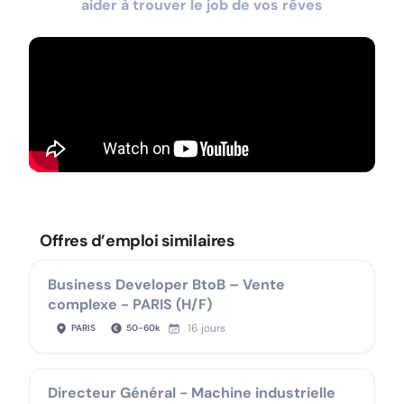
aider à trouver le job de vos rêves
Offres d’emploi similaires
Business Developer BtoB – Vente
complexe - PARIS (H/F)
16 jours
PARIS
50
-
60
k
Directeur Général - Machine industrielle