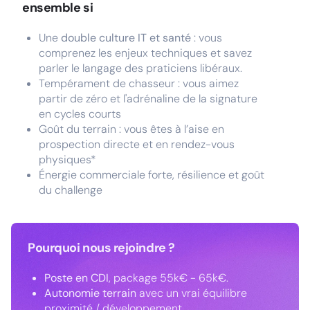
ensemble si
Une
double culture IT et santé
: vous
comprenez les enjeux techniques et savez
parler le langage des praticiens libéraux.
Tempérament de chasseur : vous aimez
partir de zéro et l'adrénaline de la signature
en cycles courts
Goût du terrain : vous êtes à l’aise en
prospection directe et en rendez-vous
physiques*
Énergie commerciale forte, résilience et goût
du challenge
Pourquoi nous rejoindre ?
Poste en CDI
, package 55k€ - 65k€.
Autonomie terrain
avec un vrai équilibre
proximité / développement.