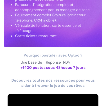
Parcours d’intégration complet
et
accompagnement par un manager de zone.
Équipement complet (voiture, ordinateur,
téléphone, CRM mobile).
Véhicule de fonction, carte essence et
télépéage
Carte tickets restaurant
Pourquoi postuler avec Uptoo ?
Une base de
Réponse
RDV
+1400 postes
sous 48h
sous 7 jours
Découvrez toutes nos ressources pour vous
aider à trouver le job de vos rêves