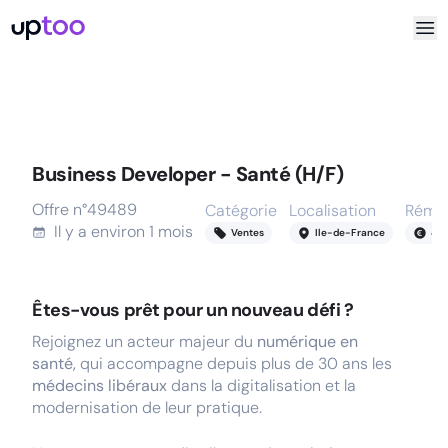
Business Developer - Santé (H/F)
Offre n°
49489
Catégorie
Localisation
Rémun
Il y a
environ 1 mois
Ventes
Ile-de-France
45
Êtes-vous prêt pour un nouveau défi ?
Rejoignez un acteur majeur du
numérique en
santé,
qui accompagne depuis plus de 30 ans les
médecins libéraux
dans la digitalisation et la
modernisation de leur pratique.