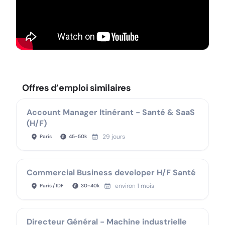
Offres d’emploi similaires
Account Manager Itinérant - Santé & SaaS
(H/F)
29 jours
Paris
45
-
50
k
Commercial Business developer H/F Santé
environ 1 mois
Paris / IDF
30
-
40
k
Directeur Général - Machine industrielle