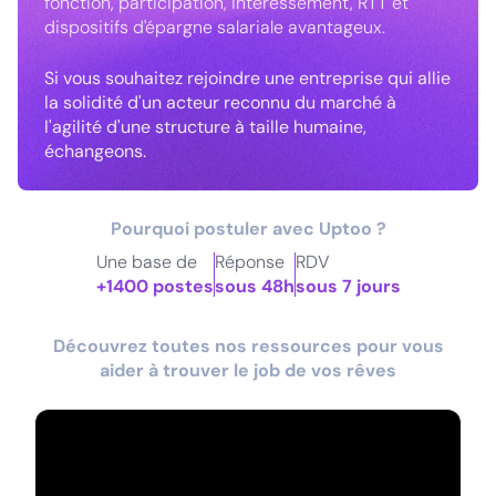
fonction, participation, intéressement, RTT et
dispositifs d'épargne salariale avantageux.
Si vous souhaitez rejoindre une entreprise qui allie
la solidité d'un acteur reconnu du marché à
l'agilité d'une structure à taille humaine,
échangeons.
Pourquoi postuler avec Uptoo ?
Une base de
Réponse
RDV
+1400 postes
sous 48h
sous 7 jours
Découvrez toutes nos ressources pour vous
aider à trouver le job de vos rêves