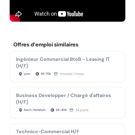
Offres d’emploi similaires
Ingénieur Commercial BtoB - Leasing IT
(H/F)
environ 1 mois
Lyon
45
-
70
k
Business Developper / Chargé d'affaires
(H/F)
14 jours
Saint-Herblain
28
-
40
k
Technico-Commercial H/F