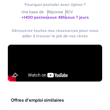
Pourquoi postuler avec Uptoo ?
Une base de
Réponse
RDV
+1400 postes
sous 48h
sous 7 jours
Découvrez toutes nos ressources pour vous
aider à trouver le job de vos rêves
Offres d’emploi similaires