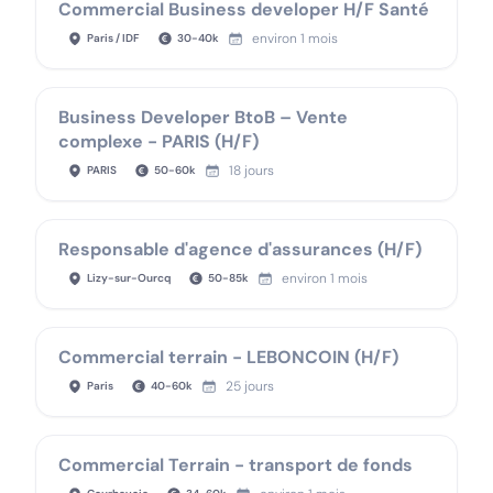
Commercial Business developer H/F Santé
environ 1 mois
Paris / IDF
30
-
40
k
Business Developer BtoB – Vente
complexe - PARIS (H/F)
18 jours
PARIS
50
-
60
k
Responsable d'agence d'assurances (H/F)
environ 1 mois
Lizy-sur-Ourcq
50
-
85
k
Commercial terrain - LEBONCOIN (H/F)
25 jours
Paris
40
-
60
k
Commercial Terrain - transport de fonds