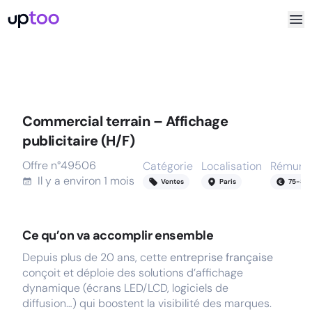
Commercial terrain – Affichage
publicitaire (H/F)
Offre n°
49506
Catégorie
Localisation
Rémunér
Il y a
environ 1 mois
Ventes
Paris
75
-
80
Ce qu’on va accomplir ensemble
Depuis plus de 20 ans, cette
entreprise française
conçoit et déploie des solutions d’affichage
dynamique (écrans LED/LCD, logiciels de
diffusion…) qui boostent la visibilité des marques.