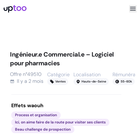
Ingénieur.e Commercial.e – Logiciel
pour pharmacies
Offre n°
49510
Catégorie
Localisation
Rémunérati
Il y a
2 mois
Ventes
Hauts-de-Seine
55
-
60
k
Effets waouh
Process et organisation
Ici, on aime faire de la route pour visiter ses clients
Beau challenge de prospection