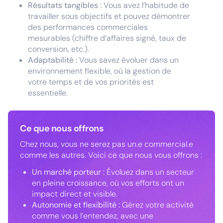
Résultats tangibles :
Vous avez l’habitude de
travailler sous objectifs et pouvez démontrer
des performances commerciales
mesurables (chiffre d’affaires signé, taux de
conversion, etc.).
Adaptabilité :
Vous savez évoluer dans un
environnement flexible, où la gestion de
votre temps et de vos priorités est
essentielle.
Ce que nous offrons
Chez nous, vous ne serez pas un.e commercial.e
comme les autres. Voici ce que nous vous offrons :
Un marché porteur :
Évoluez dans un secteur
en pleine croissance, où vos efforts ont un
impact direct et visible.
Autonomie et flexibilité :
Gérez votre activité
comme vous l’entendez, avec une