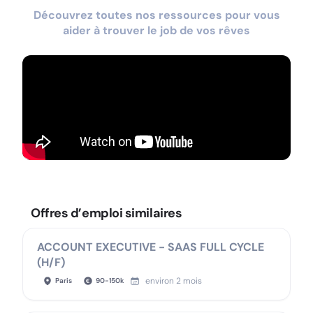
Découvrez toutes nos ressources pour vous
aider à trouver le job de vos rêves
Offres d’emploi similaires
ACCOUNT EXECUTIVE - SAAS FULL CYCLE
(H/F)
environ 2 mois
Paris
90
-
150
k