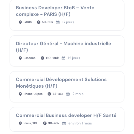
Business Developer BtoB – Vente
complexe - PARIS (H/F)
17 jours
PARIS
50
-
60
k
Directeur Général - Machine industrielle
(H/F)
12 jours
Essonne
130
-
180
k
Commercial Développement Solutions
Monétiques (H/F)
2 mois
Rhône-Alpes
38
-
46
k
Commercial Business developer H/F Santé
environ 1 mois
Paris / IDF
30
-
40
k