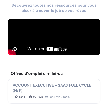
Découvrez toutes nos ressources pour vous
aider à trouver le job de vos rêves
Offres d’emploi similaires
ACCOUNT EXECUTIVE - SAAS FULL CYCLE
(H/F)
environ 2 mois
Paris
90
-
150
k