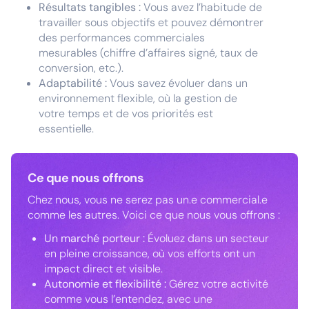
Résultats tangibles :
Vous avez l’habitude de
travailler sous objectifs et pouvez démontrer
des performances commerciales
mesurables (chiffre d’affaires signé, taux de
conversion, etc.).
Adaptabilité :
Vous savez évoluer dans un
environnement flexible, où la gestion de
votre temps et de vos priorités est
essentielle.
Ce que nous offrons
Chez nous, vous ne serez pas un.e commercial.e
comme les autres. Voici ce que nous vous offrons :
Un marché porteur :
Évoluez dans un secteur
en pleine croissance, où vos efforts ont un
impact direct et visible.
Autonomie et flexibilité :
Gérez votre activité
comme vous l’entendez, avec une