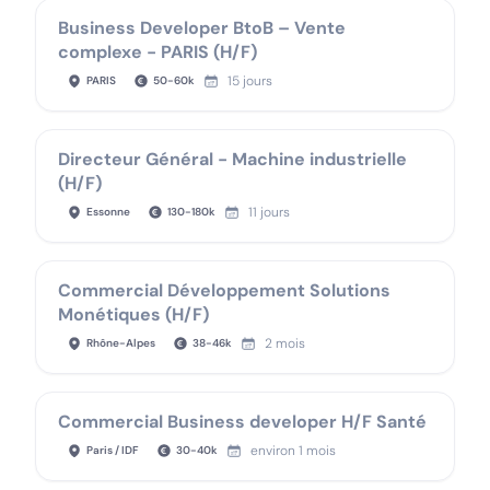
Business Developer BtoB – Vente
complexe - PARIS (H/F)
15 jours
PARIS
50
-
60
k
Directeur Général - Machine industrielle
(H/F)
11 jours
Essonne
130
-
180
k
Commercial Développement Solutions
Monétiques (H/F)
2 mois
Rhône-Alpes
38
-
46
k
Commercial Business developer H/F Santé
environ 1 mois
Paris / IDF
30
-
40
k