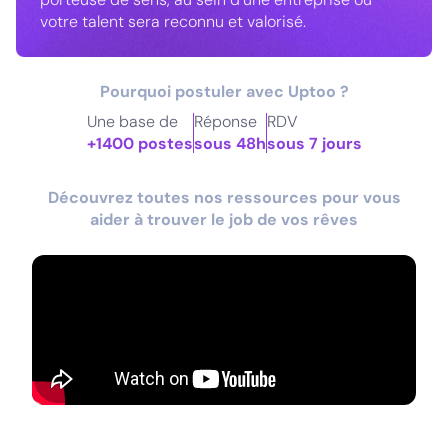
votre talent sera reconnu et valorisé.
Pourquoi postuler avec Uptoo ?
Une base de
Réponse
RDV
+1400 postes
sous 48h
sous 7 jours
Découvrez toutes nos ressources pour vous
aider à trouver le job de vos rêves