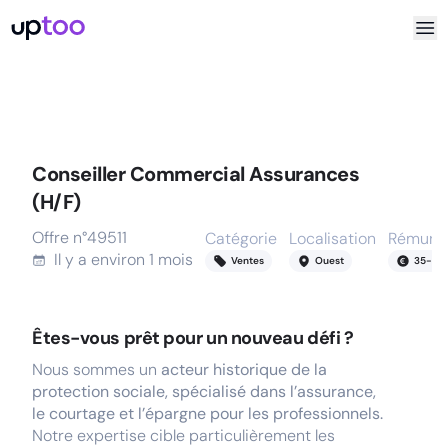
Conseiller Commercial Assurances
(H/F)
Offre n°
49511
Catégorie
Localisation
Rémunér
Il y a
environ 1 mois
Ventes
Ouest
35
-
42
Êtes-vous prêt pour un nouveau défi ?
Nous sommes un
acteur historique de la
protection sociale, spécialisé dans l’assurance,
le courtage et l’épargne pour les professionnels.
Notre expertise cible particulièrement les