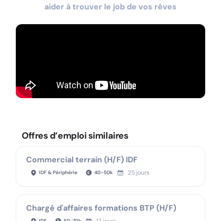
aider à trouver le job de vos rêves
Offres d’emploi similaires
Commercial terrain (H/F) IDF
25 jours
IDF & Périphérie
40
-
50
k
Chargé d'affaires formations BTP (H/F)
IDF
50
-
70
k