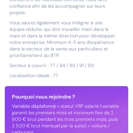
confiance afin de les accompagner sur leurs
projets.
Vous saurez également vous intégrer à une
équipe réduite, qui doit travailler main dans la
main et dans la même direction pour développer
notre entreprise. Minimum 4-5 ans d'expérience
dans le secteur de la vente aux particuliers et
prioritairement du BTP.
Secteur à couvrir : 77 / 94 / 93 / 91 / 89
Localisation idéale : 77
Pourquoi nous rejoindre ?
Variable déplafonné
+ statut VRP salarié (variable
garanti les premiers mois et minimum fixe de 2
800 € brut pendant les trois premiers mois, puis
2 500 € brut mensuel par la suite) + voiture /
carburant.