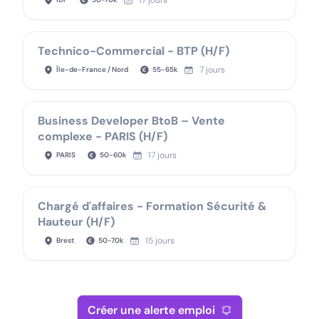
17 jours
Technico-Commercial - BTP (H/F)
7 jours
Île-de-France / Nord
55
-
65
k
Business Developer BtoB – Vente
complexe - PARIS (H/F)
17 jours
PARIS
50
-
60
k
Chargé d'affaires - Formation Sécurité &
Hauteur (H/F)
15 jours
Brest
50
-
70
k
Créer une alerte emploi