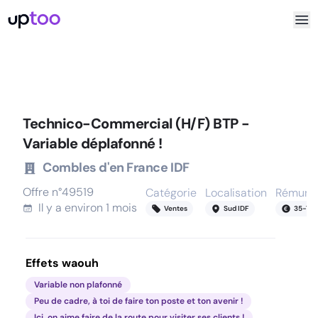
Technico-Commercial (H/F) BTP -
Variable déplafonné !
Combles d'en France IDF
Offre n°
49519
Catégorie
Localisation
Rémunér
Il y a
environ 1 mois
Ventes
Sud IDF
35
-
70
Effets waouh
Variable non plafonné
Peu de cadre, à toi de faire ton poste et ton avenir !
Ici, on aime faire de la route pour visiter ses clients !