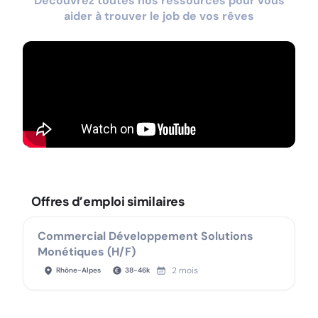
Découvrez toutes nos ressources pour vous
aider à trouver le job de vos rêves
Offres d’emploi similaires
Commercial Développement Solutions
Monétiques (H/F)
2 mois
Rhône-Alpes
38
-
46
k