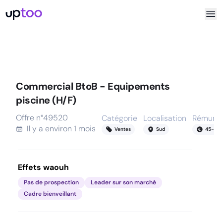
Commercial BtoB - Equipements
piscine (H/F)
Offre n°
49520
Catégorie
Localisation
Rémunér
Il y a
environ 1 mois
Ventes
Sud
45
-
55
Effets waouh
Pas de prospection
Leader sur son marché
Cadre bienveillant