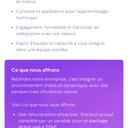
et motivé.
Curiosité et appétence pour l’apprentissage
technique.
Engagement, honnêteté et franchise, en
adéquation avec nos valeurs.
Esprit d’équipe et capacité à vous intégrer
dans une équipe soudée.
Ce que nous offrons
Rejoindre notre entreprise, c’est intégrer un
environnement stable et dynamique, avec des
perspectives d’évolution claires.
Voici ce que nous vous offrons :
Une rémunération attractive : fixe brut annuel
complété par un variable, pour un
package
global visé à 55k€
.